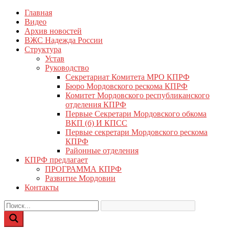
Перейти
Главная
КПРФ Мордовия
Мордовское Региональное отделение КПРФ
к
Видео
содержимому
Архив новостей
ВЖС Надежда России
Структура
Устав
Руководство
Секретариат Комитета МРО КПРФ
Бюро Мордовского рескома КПРФ
Комитет Мордовского республиканского
отделения КПРФ
Первые Секретари Мордовского обкома
ВКП (б) И КПСС
Первые секретари Мордовского рескома
КПРФ
Районные отделения
КПРФ предлагает
ПРОГРАММА КПРФ
Развитие Мордовии
Контакты