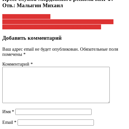
Отв.: Малыгин Михаил
Навигация
Рацион трети населения
Анонс события К 53-й отчетно-выборной Конференции
по
Мордовского республиканского отделения КПРФ
записям
Добавить комментарий
Ваш адрес email не будет опубликован.
Обязательные поля
помечены
*
Комментарий
*
Имя
*
Email
*