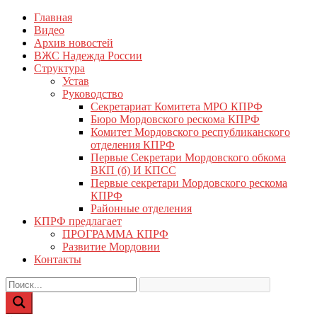
Перейти
Главная
КПРФ Мордовия
Мордовское Региональное отделение КПРФ
к
Видео
содержимому
Архив новостей
ВЖС Надежда России
Структура
Устав
Руководство
Секретариат Комитета МРО КПРФ
Бюро Мордовского рескома КПРФ
Комитет Мордовского республиканского
отделения КПРФ
Первые Секретари Мордовского обкома
ВКП (б) И КПСС
Первые секретари Мордовского рескома
КПРФ
Районные отделения
КПРФ предлагает
ПРОГРАММА КПРФ
Развитие Мордовии
Контакты