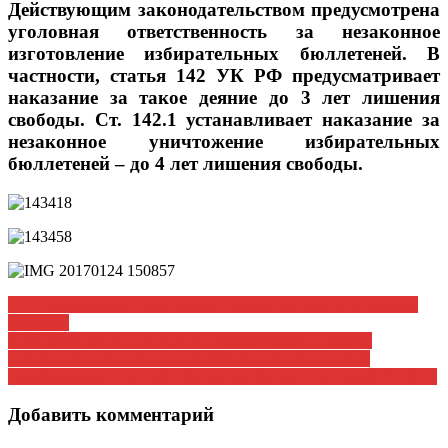
Действующим законодательством предусмотрена
уголовная ответственность за незаконное
изготовление избирательных бюллетеней. В
частности, статья 142 УК РФ предусматривает
наказание за такое деяние до 3 лет лишения
свободы. Ст. 142.1 устанавливает наказание за
незаконное уничтожение избирательных
бюллетеней – до 4 лет лишения свободы.
Навигация
Н.В. Коломейцев: Овцу нельзя стричь три раза и ни разу не
кормить!
по
В ТАТАРСТАНЕ НА ЧЛЕНА Кукморского с правом
записям
совещательного голоса от КПРФ Фанию Фарисовну
Гарифзяновну НАПАЛ ГЛАВА РАЙОНА. С.Д. ДМИРТРИЕВ
Добавить комментарий