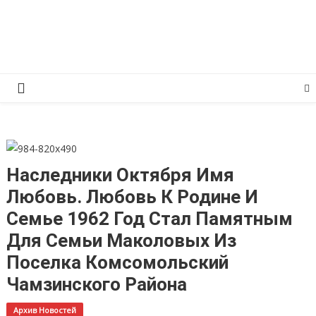
Перейти
КПРФ Мордовия
Мордовское Региональное отделение КПРФ
к
содержимому
Наследники Октября Имя
Любовь. Любовь К Родине И
Семье 1962 Год Стал Памятным
Для Семьи Маколовых Из
Поселка Комсомольский
Чамзинского Района
Архив Новостей