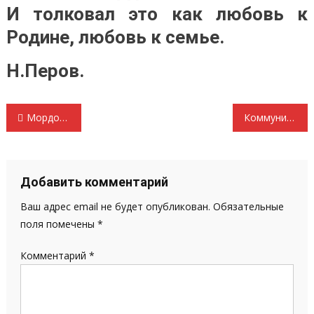
И толковал это как любовь к
Родине, любовь к семье.
Н.Перов.
Навигация
Мордовия перед выборами Главы Республики На сессии Госсобрания РМ выступила депутат – коммунист Валентина Зайцева
Коммунисты используют всю бесплатную газетную площадь и все эфиры для предвыборной агитации в пользу Кузякина
по
записям
Добавить комментарий
Ваш адрес email не будет опубликован.
Обязательные
поля помечены
*
Комментарий
*