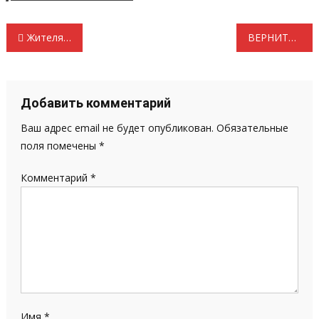
Навигация
Жителям Мордовии предлагают вспомнить историю СССР посредством елочных игрушек
ВЕРНИТЕ СТАЛИНА! АКЦИЯ ЛЕВЫХ СИЛ МОРДОВИИ
по
записям
Добавить комментарий
Ваш адрес email не будет опубликован.
Обязательные
поля помечены
*
Комментарий
*
Имя
*