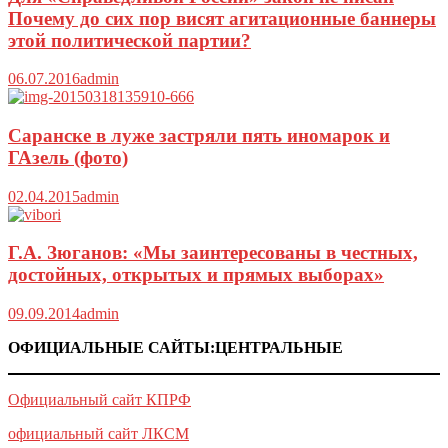
Почему до сих пор висят агитационные баннеры
этой политической партии?
06.07.2016
admin
Саранске в луже застряли пять иномарок и
ГАзель (фото)
02.04.2015
admin
Г.А. Зюганов: «Мы заинтересованы в честных,
достойных, открытых и прямых выборах»
09.09.2014
admin
ОФИЦИАЛЬНЫЕ САЙТЫ:ЦЕНТРАЛЬНЫЕ
Официальный сайт КПРФ
официальный сайт ЛКСМ