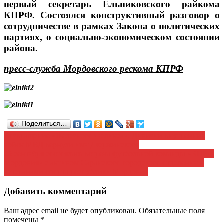
первый секретарь Ельниковского райкома
КПРФ. Состоялся конструктивный разговор о
сотрудничестве в рамках Закона о политических
партиях, о социально-экономическом состоянии
района.
пресс-служба Мордовского рескома КПРФ
Поделиться…
Навигация
Возвращение «Железного Феликса». Дивизии внутренних
войск МВД вернули имя Дзержинского
по
25 сентября состоялась встреча футбольной команды «КПРФ
записям
Мордовия» с активом Саранского городского отделения и
ветеранами спорта республики Мордовия
Добавить комментарий
Ваш адрес email не будет опубликован.
Обязательные поля
помечены
*