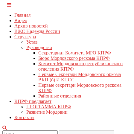
Перейти
КПРФ Мордовия
Мордовское Региональное отделение КПРФ
к
Главная
содержимому
Видео
Архив новостей
ВЖС Надежда России
Структура
Устав
Руководство
Секретариат Комитета МРО КПРФ
Бюро Мордовского рескома КПРФ
Комитет Мордовского республиканского
отделения КПРФ
Первые Секретари Мордовского обкома
ВКП (б) И КПСС
Первые секретари Мордовского рескома
КПРФ
Районные отделения
КПРФ предлагает
ПРОГРАММА КПРФ
Развитие Мордовии
Контакты