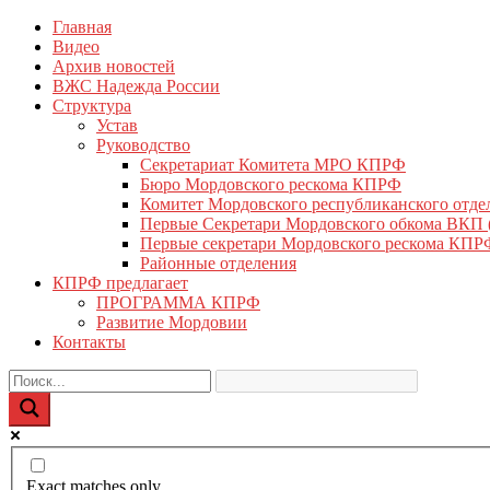
Перейти
Главная
КПРФ Мордовия
Мордовское Региональное отделение КПРФ
к
Видео
содержимому
Архив новостей
ВЖС Надежда России
Структура
Устав
Руководство
Секретариат Комитета МРО КПРФ
Бюро Мордовского рескома КПРФ
Комитет Мордовского республиканского отд
Первые Секретари Мордовского обкома ВКП
Первые секретари Мордовского рескома КПР
Районные отделения
КПРФ предлагает
ПРОГРАММА КПРФ
Развитие Мордовии
Контакты
Exact matches only