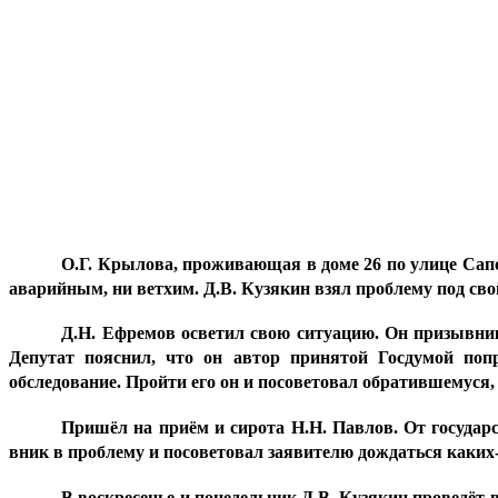
О.Г. Крылова, проживающая в доме 26 по улице Сапо
аварийным, ни ветхим. Д.В. Кузякин взял проблему под сво
Д.Н. Ефремов осветил свою ситуацию. Он призывник
Депутат пояснил, что он автор принятой Госдумой попр
обследование. Пройти его он и посоветовал обратившемуся,
Пришёл на приём и сирота Н.Н. Павлов. От государс
вник в проблему и посоветовал заявителю дождаться каких-
В воскресенье и понедельник Д.В. Кузякин проведёт