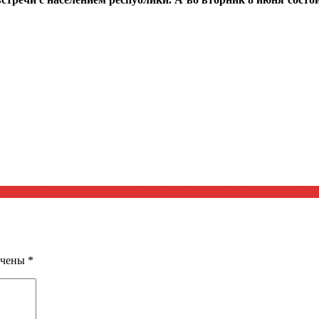
сского языка и 222-ой годовщине со дня рождения А.С. Пушки
ечены
*