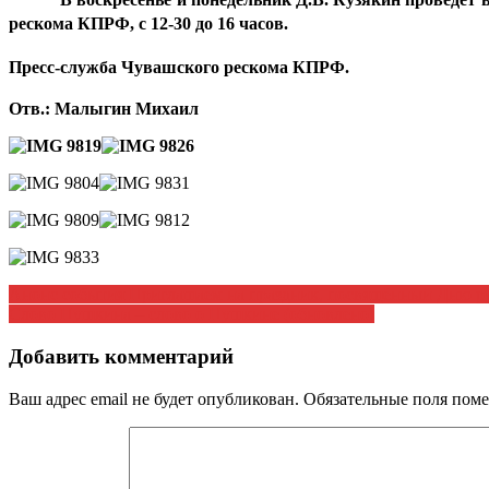
рескома КПРФ, с 12-30 до 16 часов.
Пресс-служба Чувашского рескома КПРФ.
Отв.: Малыгин Михаил
Навигация
Анонс события Приглашаем на праздник, посвящённый Дню ру
Слово Пушкина – слово о Пушкине (обновлено)
по
записям
Добавить комментарий
Ваш адрес email не будет опубликован.
Обязательные поля пом