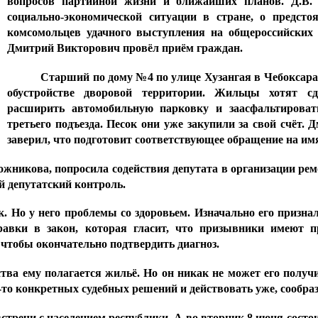
вопросов партийной жизни и ближайших планов. Д.В. 
социально-экономической ситуации в стране, о предст
комсомольцев удачного выступления на общероссийских 
Дмитрий Викторович провёл приём граждан.
Старший по дому №4 по улице Хузангая в Чебоксарах
обустройстве дворовой территории. Жильцы хотят сд
расширить автомобильную парковку и заасфальтировать
третьего подъезда. Песок они уже закупили за свой счёт
заверил, что подготовит соответствующее обращение на им
жникова, попросила содействия депутата в организации ремо
й депутатский контроль.
. Но у него проблемы со здоровьем. Изначально его призна
авки в закон, которая гласит, что призывники имеют п
 чтобы окончательно подтвердить диагноз.
тва ему полагается жильё. Но он никак не может его получ
то конкретных судебных решений и действовать уже, сообраз
 встречи с населением республики. А во вторник 8 июня сост