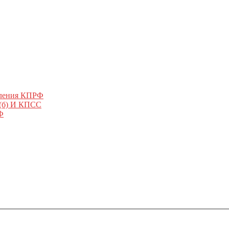
еления КПРФ
 (б) И КПСС
Ф