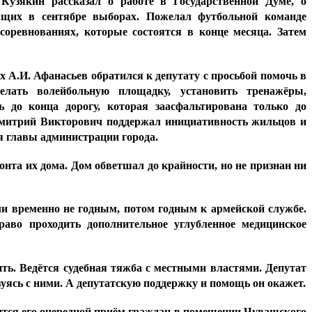
Кузякин рассказал о работе в Государственной Думе, о
оящих в сентябре выборах. Пожелал футбольной команде
соревнованиях, которые состоятся в конце месяца. Затем
 А.И. Афанасьев обратился к депутату с просьбой помочь в
елать волейбольную площадку, установить тренажёры,
 до конца дорогу, которая заасфальтирована только до
. Дмитрий Викторович поддержал инициативность жильцов и
я главы администрации города.
нта их дома. Дом обветшал до крайности, но не признан ни
ли временно не годным, потом годным к армейской службе.
раво проходить дополнительное углубленное медицинское
ить. Ведётся судебная тяжба с местными властями. Депутат
уясь с ними. А депутатскую поддержку и помощь он окажет.
оится его очередной приём граждан в помещении Чувашского