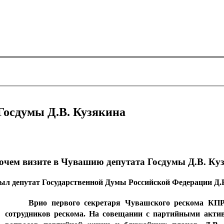
Госдумы Д.В. Кузякина
очем визите в Чувашию депутата Госдумы Д.В. Ку
был депутат Государственной Думы Российской Федерации Д.
Врио первого секретаря Чувашского рескома КП
сотрудников рескома. На совещании с партийными акти