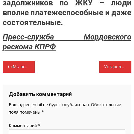
задолжников по ЖКУ – люди
вполне платежеспособные и даже
состоятельные.
Пресс-служба Мордовского
рескома КПРФ
Навигация
«Мы все ждем перемен»
Устарел ли марксизм-ленинизм?
по
записям
Добавить комментарий
Ваш адрес email не будет опубликован.
Обязательные
поля помечены
*
Комментарий
*