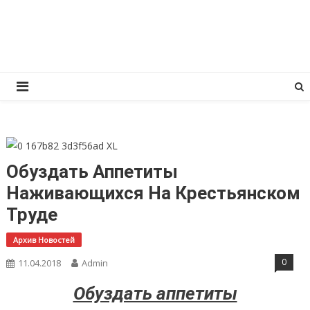
Перейти
КПРФ Мордовия
Мордовское Региональное отделение КПРФ
к
содержимому
Обуздать Аппетиты
Наживающихся На Крестьянском
Труде
Архив Новостей
0
11.04.2018
Admin
Обуздать аппетиты