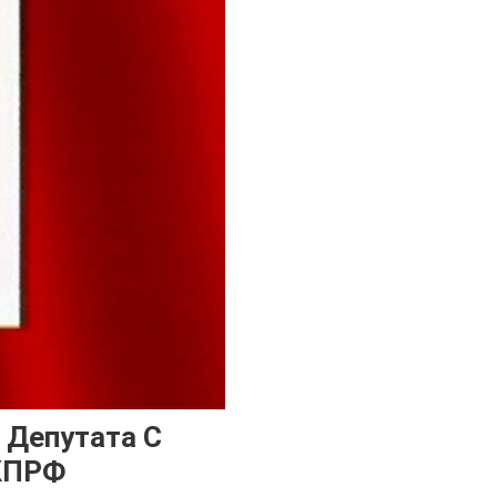
 Депутата С
 КПРФ