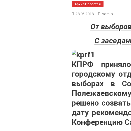
Архив Новостей
28.05.2018
Admin
От выборов
С заседан
КПРФ приняло 
городскому от
выборах в Со
Полежаевскому
решено созвать
дату рекомендо
Конференцию Са