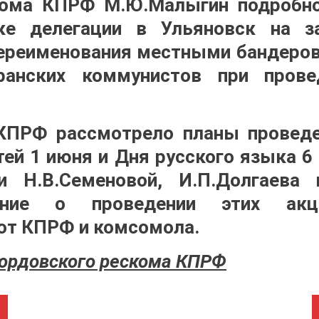
кома КПРФ М.Ю.Малыгин подробн
ке делегации в Ульяновск на з
переименования местными бандеро
ранских коммунистов при пров
КПРФ рассмотрело планы проведе
ей 1 июня и Дня русского языка 6 
 Н.В.Семеновой, И.П.Долгаева 
ение о проведении этих акци
от КПРФ и комсомола.
ордовского рескома КПРФ