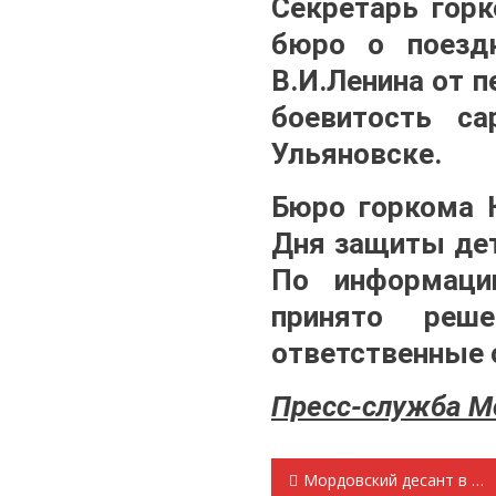
Секретарь гор
бюро о поезд
В.И.Ленина от 
боевитость са
Ульяновске.
Бюро горкома 
Дня защиты дет
По информации
принято реш
ответственные 
Пресс-служба М
Навигация
Мордовский десант в Ульяновске (видеообзор)