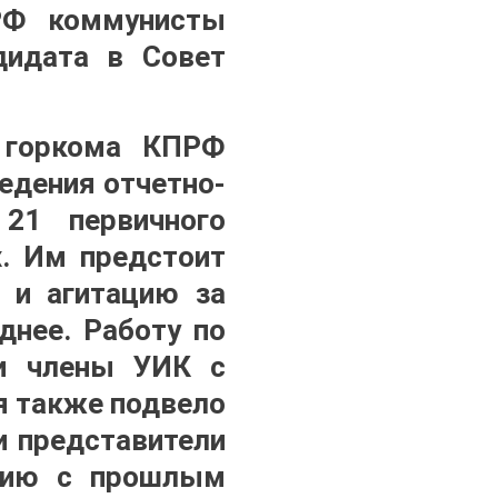
РФ коммунисты
дидата в Совет
о горкома КПРФ
едения отчетно-
21 первичного
х. Им предстоит
 и агитацию за
днее. Работу по
ти члены УИК с
я также подвело
и представители
ению с прошлым