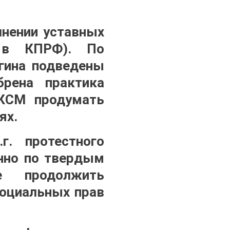
нении уставных
м в КПРФ). По
гина подведены
рена практика
ЛКСМ продумать
ях.
г. протестного
енно по твердым
е продолжить
социальных прав