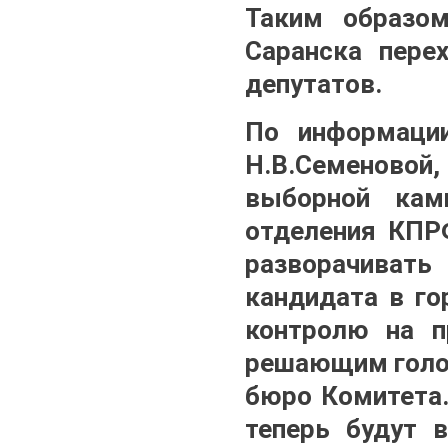
Таким образо
Саранска пере
депутатов.
По информации
Н.В.Семеновой,
выборной кам
отделения КПРФ
разворачивать
кандидата в го
контролю на п
решающим голос
бюро Комитета.
теперь будут 