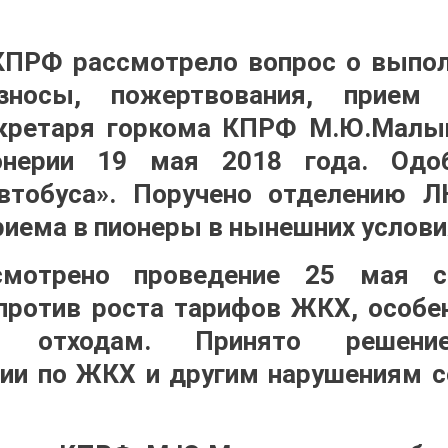
КПРФ рассмотрело вопрос о выпол
взносы, пожертвования, прие
кретаря горкома КПРФ М.Ю.Малы
онерии 19 мая 2018 года. Одоб
автобуса». Поручено отделению 
риема в пионеры в нынешних услови
мотрено проведение 25 мая с.
против роста тарифов ЖКХ, особ
м отходам. Принято решени
ии по ЖКХ и другим нарушениям 