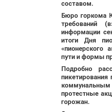
составом.
Бюро горкома 
требований (
информации се
итоги Дня пи
«пионерского 
пути и формы п
Подробно расс
пикетирования 
коммунальны
протестные акц
горожан.