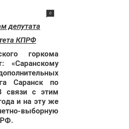
0
ам депутата
итета КПРФ
ского горкома
т: «Саранскому
дополнительных
га Саранск по
В связи с этим
ода и на эту же
тчетно-выборную
ПРФ.