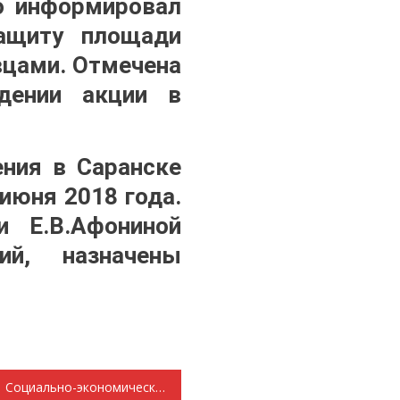
о информировал
ащиту площади
вцами. Отмечена
едении акции в
ния в Саранске
июня 2018 года.
и Е.В.Афониной
й, назначены
Социально-экономические новости … Кроме свиней, никакого роста поголовья….