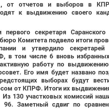
м, от отчетов и выборов в КП
ходят к выдвижению своего кан
 первого секретаря Саранског
 бюро Комитета подвело итоги пров
пании и утвердило секретарей 
, в том числе 6 вновь избранны
 активную работу по выдвижению
рсовет. Его имя будет названо поз
редстоящих выборах будут вес
ом от КПРФ. Итоги их выдвижени
 Из 130 участковых комиссий наш
в 96. Заметный сдвиг по сравн