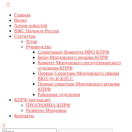
Перейти
КПРФ Мордовия
Мордовское Региональное отделение КПРФ
к
Главная
содержимому
Видео
Архив новостей
ВЖС Надежда России
Структура
Устав
Руководство
Секретариат Комитета МРО КПРФ
Бюро Мордовского рескома КПРФ
Комитет Мордовского республиканского
отделения КПРФ
Первые Секретари Мордовского обкома
ВКП (б) И КПСС
Первые секретари Мордовского рескома
КПРФ
Районные отделения
КПРФ предлагает
ПРОГРАММА КПРФ
Развитие Мордовии
Контакты