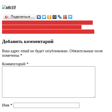
Поделиться…
Навигация
Атяшевский райком КПРФ организовал пункт сбора
гуманитарной помощи Юго-востоку Украины
по
Газета «Наша правда» №7(218) от 5 августа 2014 года
записям
Добавить комментарий
Ваш адрес email не будет опубликован.
Обязательные поля
помечены
*
Комментарий
*
Имя
*