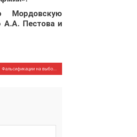
ю Мордовскую
 А.А. Пестова и
Фальсификации на выборах: упор на село С отчетно-выборной Конференции коммунистов Дубенского района