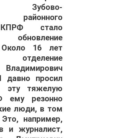
ии Зубово-
о районного
 КПРФ стало
 обновление
. Около 16 лет
л отделение
ладимирович
И давно просил
о эту тяжелую
Ф ему резонно
кие люди, в том
 Это, например,
в и журналист,