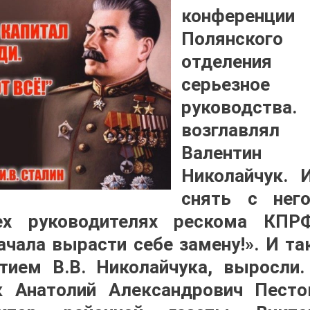
конференц
Полянског
отделения
серьезное
руководства
возглавля
Валентин В
Николайчук. 
снять с нег
ех руководителях рескома КПР
ачала вырасти себе замену!». И та
тием В.В. Николайчука, выросли.
ик Анатолий Александрович Песто