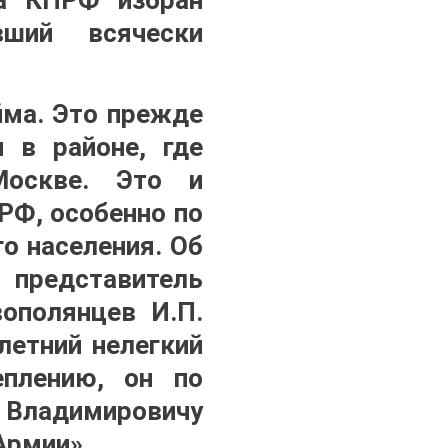
вший всячески
йма. Это прежде
и в районе, где
Москве. Это и
РФ, особенно по
о населения. Об
представитель
ополянцев И.П.
летний нелегкий
еплению, он по
Владимировичу
Армии».