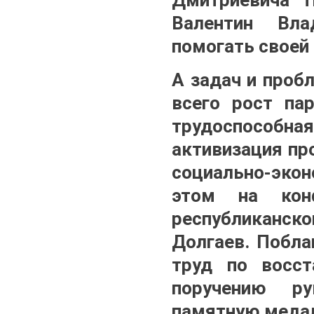
Валентин Вла
помогать своей
А задач и проб
всего рост пар
трудоспособн
активизация пр
социально-экон
этом на конф
республиканск
Долгаев. Побла
труд по восст
поручению ру
памятную медал