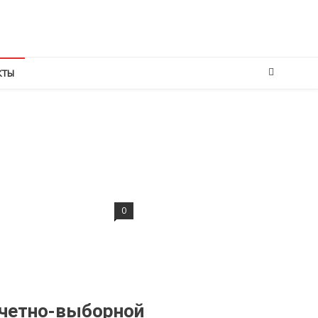
КТЫ
0
етно-выборной