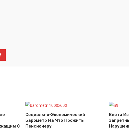
ые
Социально-Экономический
Вести Из
Барометр На Что Прожить
Запретны
ужащим С
Пенсионеру
Нарушен