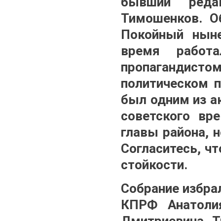
бывший реда
Тимошенков. О
Покойный ныне
время работ
пропагандисто
политическом п
был одним из а
советского вр
главы района, 
Согласитесь, ч
стойкости.
Собрание избра
КПРФ Анатоли
Дмитриевича Т