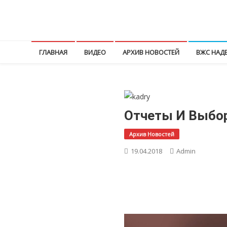
Перейти
к
КПРФ Мордовия
Мордовское Региональное отделение КПРФ
содержимому
ГЛАВНАЯ
ВИДЕО
АРХИВ НОВОСТЕЙ
ВЖС НАД
Отчеты И Выбо
Архив Новостей
19.04.2018
Admin