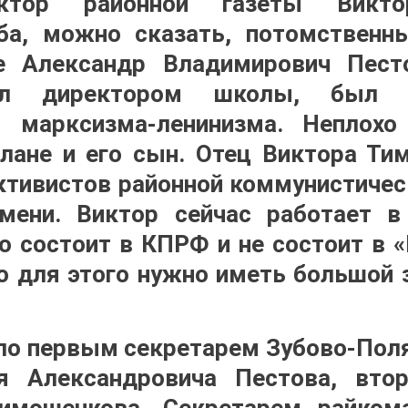
ктор районной газеты Викто
ба, можно сказать, потомственн
 Александр Владимирович Пест
ал директором школы, был з
м марксизма-ленинизма. Неплохо
лане и его сын. Отец Виктора Т
ктивистов районной коммунистичес
емени. Виктор сейчас работает в
но состоит в КПРФ и не состоит в «
то для этого нужно иметь большой 
ло первым секретарем Зубово-Пол
я Александровича Пестова, вто
имошенкова. Секретарем райко