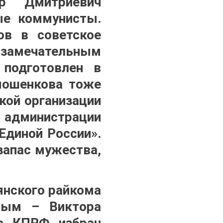
р Дмитриевич
ые коммунисты.
ов в советское
амечательным
 подготовлен в
имошенкова тоже
кой организации
 администрации
Единой России».
запас мужества,
янского райкома
рым – Виктора
ма КПРФ избран