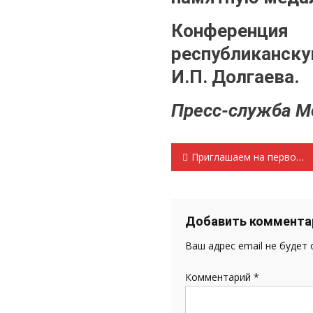
Конференция
республиканску
И.П. Долгаева.
Пресс-служба М
Навигация
Приглашаем на первомайскую демонстрацию!
по
записям
Добавить коммента
Ваш адрес email не будет
Комментарий
*