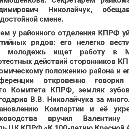
димирович Николайчук, обеща
 достойной смене.
лем у районного отделения КПРФ у
тийных рядов: его нелегко вест
ая молодежь ищет работу в 
отестных действий сторонников КП
омическому положению района и ег
еренции откровенно говорил 
ого Комитета КПРФ, земляк зубов
годарив В.В. Николайчука за много
ановлению Компартии и её укр
ководства вручил Валентину 
ь ЦК КПРФ «К 100-летию Красной 