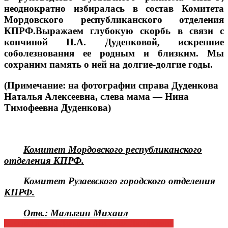
неоднократно избиралась в состав Комитета
Мордовского республиканского отделения
КПРФ.Выражаем глубокую скорбь в связи с
кончиной Н.А. Дуденковой, искренние
соболезнования ее родным и близким. Мы
сохраним память о ней на долгие-долгие годы.
(Примечание: на фотографии справа Дуденкова
Наталья Алексеевна, слева мама — Нина
Тимофеевна Дуденкова)
Комитет Мордовского республиканского
отделения КПРФ.
Комитет Рузаевского городского отделения
КПРФ.
Отв.: Малыгин Михаил
Навигация
Вечная память! Давыдов Анатолий Дмитриевич