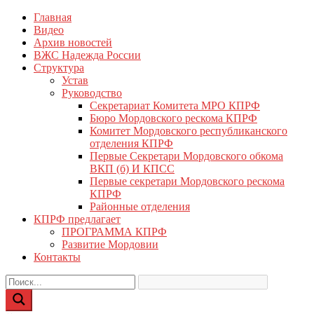
Перейти
Главная
КПРФ Мордовия
Мордовское Региональное отделение КПРФ
к
Видео
содержимому
Архив новостей
ВЖС Надежда России
Структура
Устав
Руководство
Секретариат Комитета МРО КПРФ
Бюро Мордовского рескома КПРФ
Комитет Мордовского республиканского
отделения КПРФ
Первые Секретари Мордовского обкома
ВКП (б) И КПСС
Первые секретари Мордовского рескома
КПРФ
Районные отделения
КПРФ предлагает
ПРОГРАММА КПРФ
Развитие Мордовии
Контакты