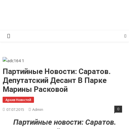
Перейти
КПРФ Мордовия
Мордовское Региональное отделение КПРФ
к
содержимому
Партийные Новости: Саратов.
Депутатский Десант В Парке
Марины Расковой
Архив Новостей
0
07.07.2015
Admin
Парти
йные новости:
Саратов.