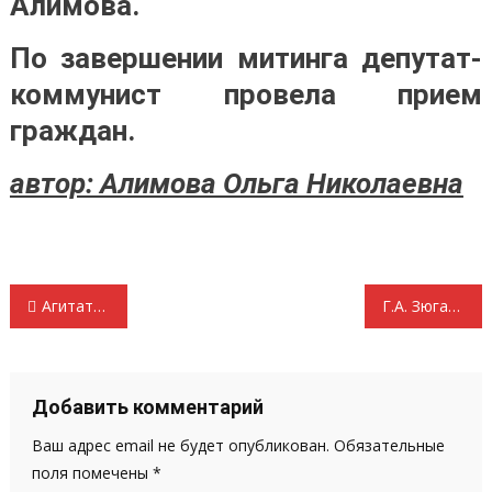
Алимова.
По завершении митинга депутат-
коммунист провела прием
граждан.
автор: Алимова Ольга Николаевна
Навигация
Агитатору: Демографическая ситуация в Мордовии в сравнении с другими регионами Приволжского федерального округа
Г.А. Зюганов: Граждане России и москвичи поддержат возвращение памятника Дзержинскому. А либералам надо сидеть, как мышкам
по
записям
Добавить комментарий
Ваш адрес email не будет опубликован.
Обязательные
поля помечены
*