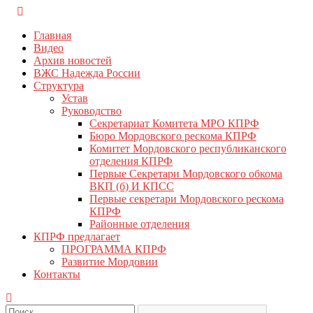
Перейти
КПРФ Мордовия
Мордовское Региональное отделение КПРФ
к
Главная
содержимому
Видео
Архив новостей
ВЖС Надежда России
Структура
Устав
Руководство
Секретариат Комитета МРО КПРФ
Бюро Мордовского рескома КПРФ
Комитет Мордовского республиканского
отделения КПРФ
Первые Секретари Мордовского обкома
ВКП (б) И КПСС
Первые секретари Мордовского рескома
КПРФ
Районные отделения
КПРФ предлагает
ПРОГРАММА КПРФ
Развитие Мордовии
Контакты