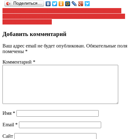
Поделиться…
Навигация
В Саранске украли ордена и медали умершего ветерана
ЛКСМ Мордовии поздравляет ветеранов с днем Великой
по
Победой — с 9 МАЯ!!!
записям
Добавить комментарий
Ваш адрес email не будет опубликован.
Обязательные поля
помечены
*
Комментарий
*
Имя
*
Email
*
Сайт