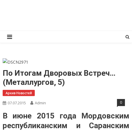
Перейти
КПРФ Мордовия
Мордовское Региональное отделение КПРФ
к
содержимому
По Итогам Дворовых Встреч…
(Металлургов, 5)
Архив Новостей
0
07.07.2015
Admin
В июне 2015 года Мордовским
республиканским и Саранским