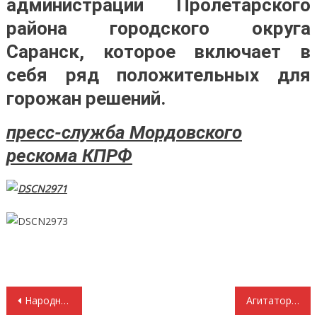
администрации Пролетарского
района городского округа
Саранск, которое включает в
себя ряд положительных для
горожан решений.
пресс-служба Мордовского
рескома КПРФ
Навигация
Народный артист СССР Олег Попов добрым словом вспоминает Советский Союз и передает привет Геннадию Зюганову
Агитатору: Демографическая ситуация в Мордовии в сравнении с другими регионами Приволжского федерального округа