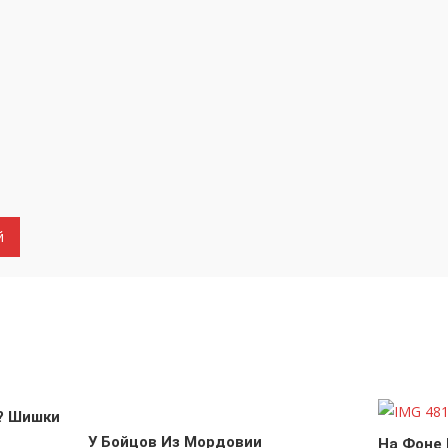
? Шишки
У Бойцов Из Мордовии
На Фоне