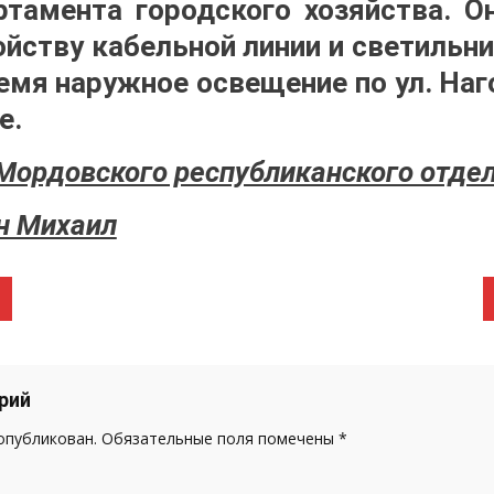
тамента городского хозяйства. О
ойству кабельной линии и светильн
емя наружное освещение по ул. Наг
е.
Мордовского республиканского отде
н Михаил
рий
 опубликован.
Обязательные поля помечены
*