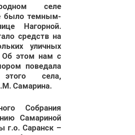
родном селе
е было темным-
ице Нагорной.
тало средств на
ольких уличных
. Об этом нам с
мором поведала
 этого села,
.М. Самарина.
ного Собрания
ению Самариной
 г.о. Саранск –