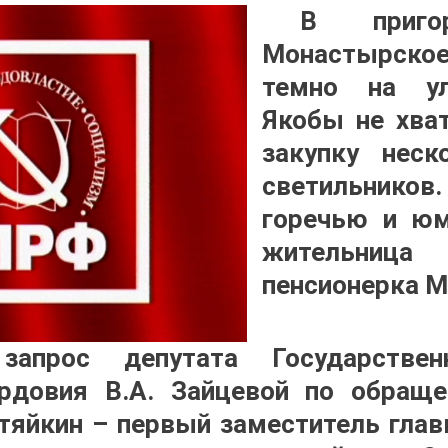
В приго
Монастырско
темно на ул
Якобы не хва
закупку неск
светильников
горечью и ю
жительница
пенсионерка М
апрос депутата Государствен
рдовия В.А. Зайцевой по обращ
утяйкин – первый заместитель главы