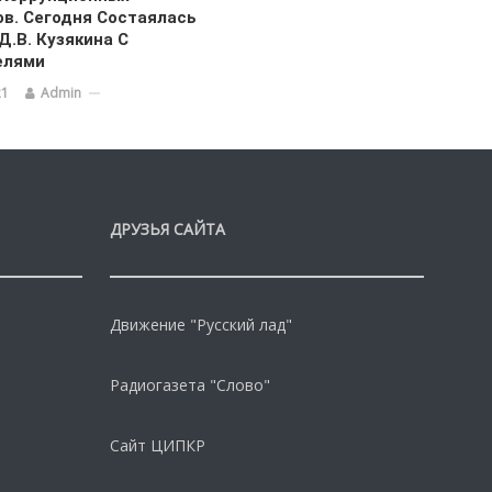
в. Сегодня Состаялась
Д.В. Кузякина С
елями
21
Admin
ДРУЗЬЯ САЙТА
Движение "Русский лад"
Радиогазета "Слово"
Сайт ЦИПКР