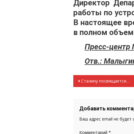
Директор Депар
работы по устр
В настоящее вр
в полном объем
Пресс-центр 
Отв.: Малыги
Навигация
Сталину посвящается…
по
записям
Добавить коммента
Ваш адрес email не будет
Комментарий
*