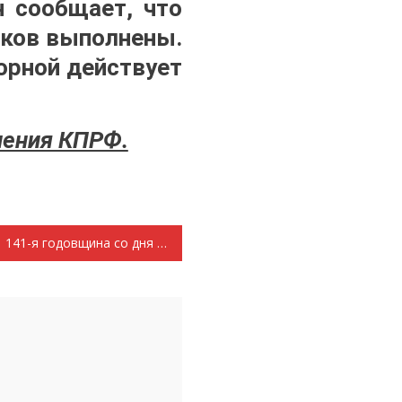
н сообщает, что
иков выполнены.
орной действует
ления КПРФ.
141-я годовщина со дня рождения Иосифа Виссарионовича Сталина