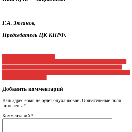
Г.А. Зюганов,
Председатель ЦК КПРФ.
Навигация
После выборов – в народ!
Постановление IV (мартовского) совместного Пленума ЦК и
по
ЦКРК КПРФ «Об итогах выборов Президента Российской
записям
Федерации и задачах по проведению избирательной кампании
в сентябре 2018 года»
Добавить комментарий
Ваш адрес email не будет опубликован.
Обязательные поля
помечены
*
Комментарий
*