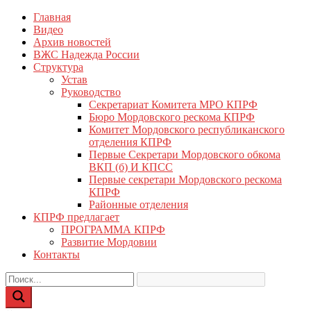
Перейти
Главная
КПРФ Мордовия
Мордовское Региональное отделение КПРФ
к
Видео
содержимому
Архив новостей
ВЖС Надежда России
Структура
Устав
Руководство
Секретариат Комитета МРО КПРФ
Бюро Мордовского рескома КПРФ
Комитет Мордовского республиканского
отделения КПРФ
Первые Секретари Мордовского обкома
ВКП (б) И КПСС
Первые секретари Мордовского рескома
КПРФ
Районные отделения
КПРФ предлагает
ПРОГРАММА КПРФ
Развитие Мордовии
Контакты