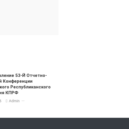
ление 53-Й Отчетно-
й Конференции
кого Республиканского
ия КПРФ
8
Admin