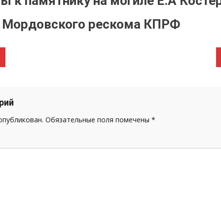
ы к памятнику на могиле Е.А Костер
а Мордовского рескома КПРФ
рий
 опубликован.
Обязательные поля помечены
*