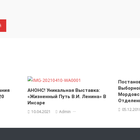
Постанов
Выборно
ания
АНОНС! Уникальная Выставка:
Мордовс
20
«Жизненный Путь В.И. Ленина» В
Отделен
Инсаре
05.12.201
10.04.2021
Admin