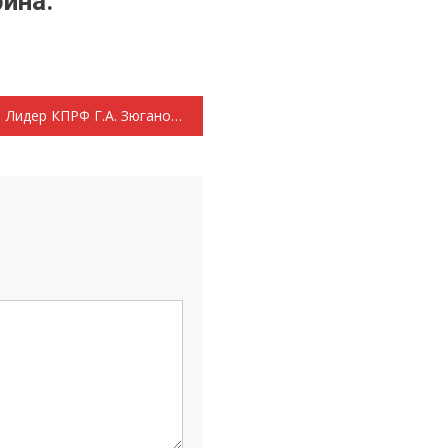
ина.
Лидер КПРФ Г.А. Зюганов поздравляет с Днем Победы