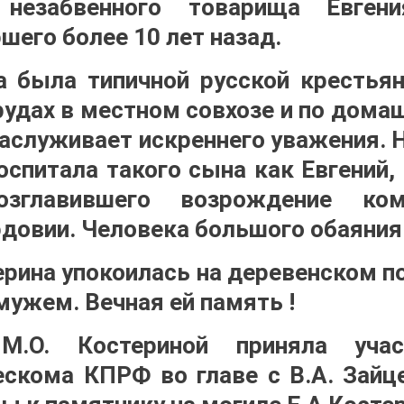
незабвенного товарища Евгени
шего более 10 лет назад.
 была типичной русской крестья
удах в местном совхозе и по домаш
заслуживает искреннего уважения. 
воспитала такого сына как Евгений
озглавившего возрождение комм
довии. Человека большого обаяния
ерина упокоилась на деревенском п
мужем. Вечная ей память !
М.О. Костериной приняла учас
скома КПРФ во главе с В.А. Зайц