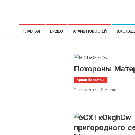
Перейти
к
КПРФ Мордовия
Мордовское Региональное отделение КПРФ
содержимому
ГЛАВНАЯ
ВИДЕО
АРХИВ НОВОСТЕЙ
ВЖС НАД
Похороны Матер
Архив Новостей
07.05.2016
Admin
пригородного с