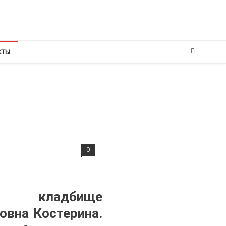
КТЫ
0
 кладбище
овна Костерина.