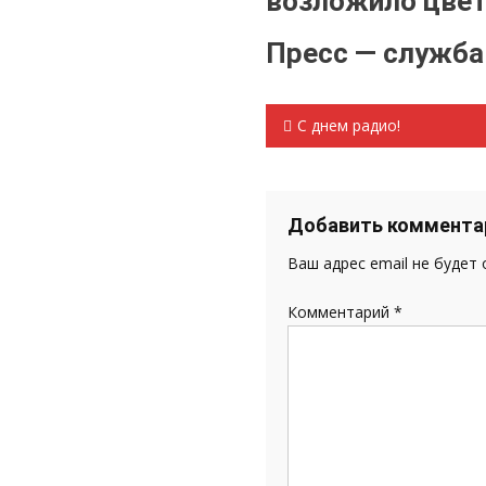
возложило цвет
Пресс — служб
Навигация
С днем радио!
по
записям
Добавить коммента
Ваш адрес email не будет
Комментарий
*