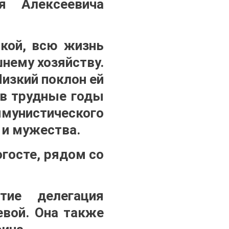
я Алексеевича
нкой, всю жизнь
нему хозяйству.
Низкий поклон ей
, в трудные годы
унистического
 и мужества.
огосте, рядом со
тие делегация
евой. Она также