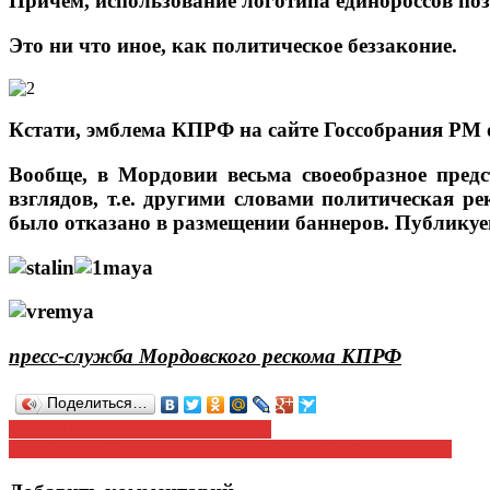
Причем, использование логотипа единороссов поз
Это ни что иное, как политическое беззаконие.
Кстати, эмблема КПРФ на сайте Госсобрания РМ 
Вообще, в Мордовии весьма своеобразное предс
взглядов, т.е. другими словами политическая р
было отказано в размещении баннеров. Публикуем
пресс-служба Мордовского рескома КПРФ
Поделиться…
Навигация
ПОЛИТИЧЕСКОЕ БЕЗЗАКОНИЕ
НАРОД ПРОТИВ «оптимизации» ЗДРАВООХРАНЕНИЯ!
по