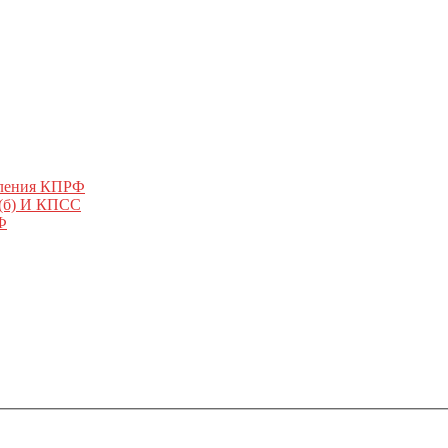
еления КПРФ
 (б) И КПСС
Ф