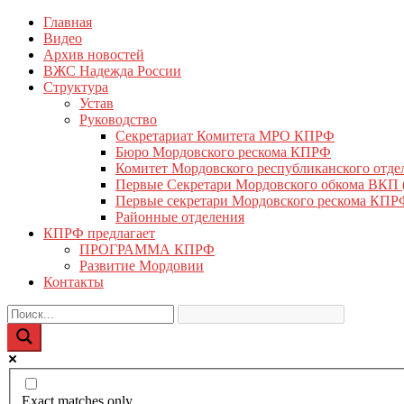
Перейти
Главная
КПРФ Мордовия
Мордовское Региональное отделение КПРФ
к
Видео
содержимому
Архив новостей
ВЖС Надежда России
Структура
Устав
Руководство
Секретариат Комитета МРО КПРФ
Бюро Мордовского рескома КПРФ
Комитет Мордовского республиканского отд
Первые Секретари Мордовского обкома ВКП
Первые секретари Мордовского рескома КПР
Районные отделения
КПРФ предлагает
ПРОГРАММА КПРФ
Развитие Мордовии
Контакты
Exact matches only