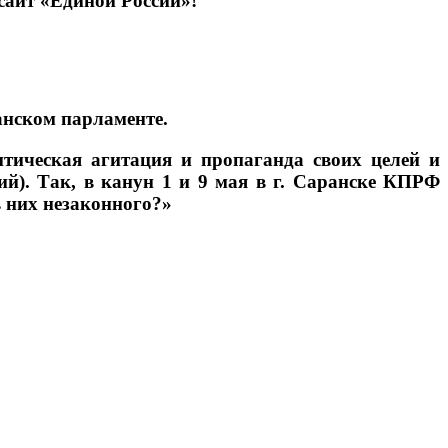
сайт «Единой России»!
анском парламенте.
итическая агитация и пропаганда своих целей и
ий). Так, в канун 1 и 9 мая в г. Саранске КПРФ
в них незаконного?»