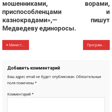
мошенниками, ворами,
приспособленцами и
казнокрадами»,— пишут
Медведеву единоросы.
Навигация
Министерству культуры явно не хватает культуры
Программы и программное обращение 2011 партии Единая Россия и бывших её членов перебравшихся в Народный фронт
по
записям
Добавить комментарий
Ваш адрес email не будет опубликован.
Обязательные
поля помечены
*
Комментарий
*