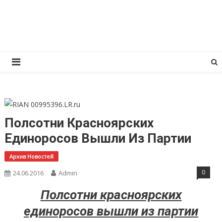
Перейти
КПРФ Мордовия
Мордовское Региональное отделение КПРФ
к
содержимому
Полсотни Красноярских
Единоросов Вышли Из Партии
Архив Новостей
0
24.06.2016
Admin
Полсотни красноярских
единоросов вышли из партии