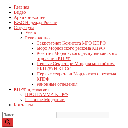
Перейти
Главная
КПРФ Мордовия
Мордовское Региональное отделение КПРФ
к
Видео
содержимому
Архив новостей
ВЖС Надежда России
Структура
Устав
Руководство
Секретариат Комитета МРО КПРФ
Бюро Мордовского рескома КПРФ
Комитет Мордовского республиканского
отделения КПРФ
Первые Секретари Мордовского обкома
ВКП (б) И КПСС
Первые секретари Мордовского рескома
КПРФ
Районные отделения
КПРФ предлагает
ПРОГРАММА КПРФ
Развитие Мордовии
Контакты