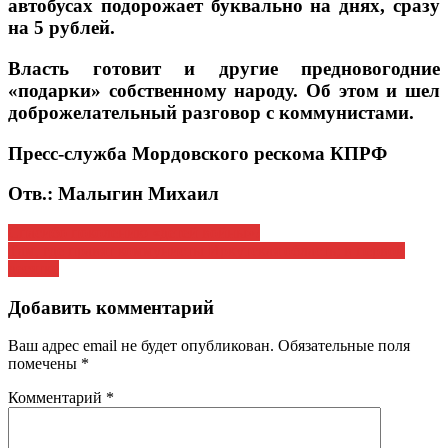
автобусах подорожает буквально на днях, сразу
на 5 рублей.
Власть готовит и другие предновогодние
«подарки» собственному народу. Об этом и шел
доброжелательный разговор с коммунистами.
Пресс-служба Мордовского рескома КПРФ
Отв.: Малыгин Михаил
Навигация
Спасибо поколению «детей войны»!
Там, где правят коммунисты Иркутская область; в первой
по
десятке
записям
Добавить комментарий
Ваш адрес email не будет опубликован.
Обязательные поля
помечены
*
Комментарий
*