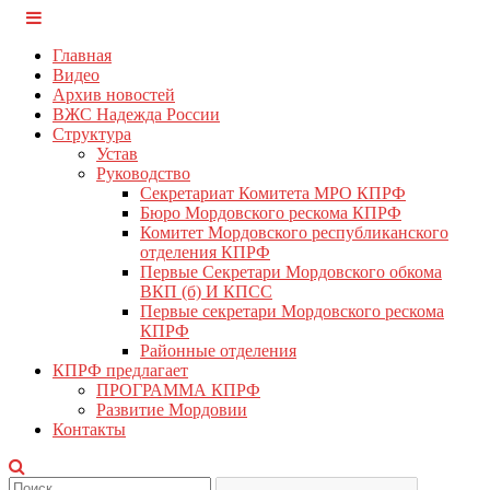
Перейти
КПРФ Мордовия
Мордовское Региональное отделение КПРФ
к
Главная
содержимому
Видео
Архив новостей
ВЖС Надежда России
Структура
Устав
Руководство
Секретариат Комитета МРО КПРФ
Бюро Мордовского рескома КПРФ
Комитет Мордовского республиканского
отделения КПРФ
Первые Секретари Мордовского обкома
ВКП (б) И КПСС
Первые секретари Мордовского рескома
КПРФ
Районные отделения
КПРФ предлагает
ПРОГРАММА КПРФ
Развитие Мордовии
Контакты