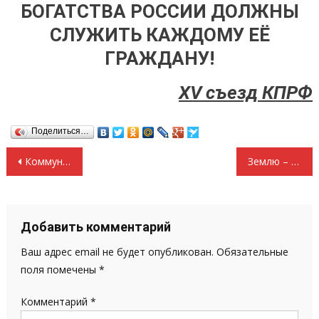
БОГАТСТВА РОССИИ ДОЛЖНЫ
СЛУЖИТЬ КАЖДОМУ ЕЁ
ГРАЖДАНУ!
XV съезд КПРФ
Поделиться…
Навигация
Коммунисты против антинародной приватизации. Резолюция XV съезда КПРФ
Землю – земледельцам! Селу – защиту! Резолюция XV Съезда КПРФ
по
записям
Добавить комментарий
Ваш адрес email не будет опубликован.
Обязательные
поля помечены
*
Комментарий
*