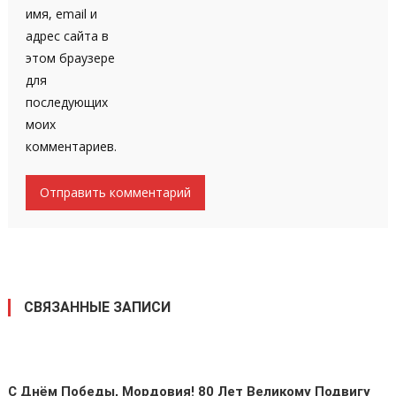
имя, email и
адрес сайта в
этом браузере
для
последующих
моих
комментариев.
СВЯЗАННЫЕ ЗАПИСИ
С Днём Победы, Мордовия! 80 Лет Великому Подвигу