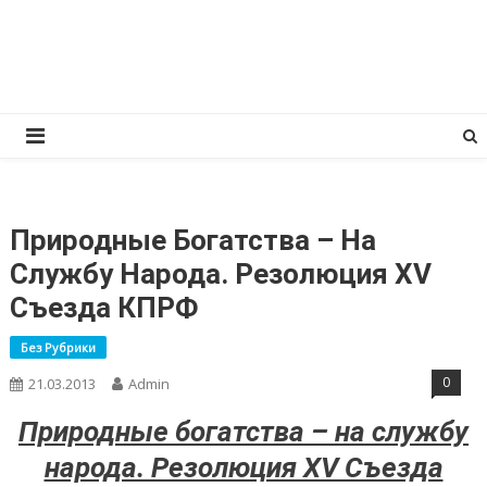
Перейти
КПРФ Мордовия
Мордовское Региональное отделение КПРФ
к
содержимому
Природные Богатства – На
Службу Народа. Резолюция XV
Cъезда КПРФ
Без Рубрики
0
21.03.2013
Admin
Природные богатства – на службу
народа. Резолюция XV Cъезда