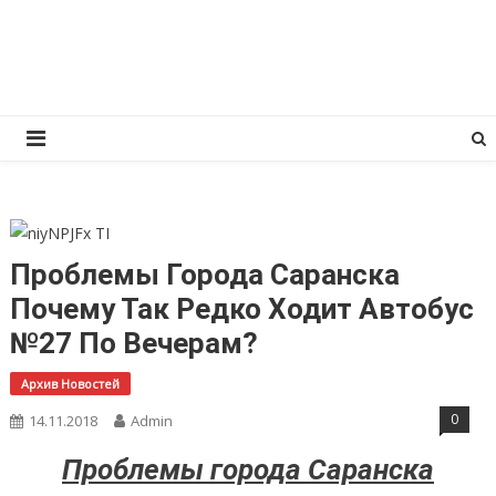
Перейти
КПРФ Мордовия
Мордовское Региональное отделение КПРФ
к
содержимому
Проблемы Города Саранска
Почему Так Редко Ходит Автобус
№27 По Вечерам?
Архив Новостей
0
14.11.2018
Admin
Проблемы города Саранска