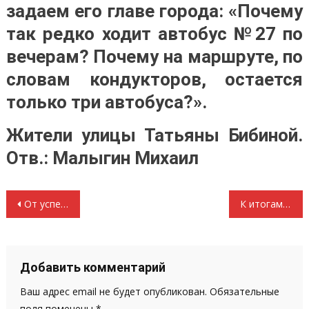
задаем его главе города: «Почему
так редко ходит автобус №27 по
вечерам? Почему на маршруте, по
словам кондукторов, остается
только три автобуса?».
Жители улицы Татьяны Бибиной.
Отв.: Малыгин Михаил
Навигация
От успеха на выборах к каждодневному труду. Заявление Президиума ЦК КПРФ
К итогам месячника пожилых людей У одних праздник, а другие забыты
по
записям
Добавить комментарий
Ваш адрес email не будет опубликован.
Обязательные
поля помечены
*