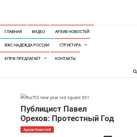
Перейти
к
КПРФ Мордовия
Мордовское Региональное отделение КПРФ
содержимому
ГЛАВНАЯ
ВИДЕО
АРХИВ НОВОСТЕЙ
ВЖС НАДЕЖДА РОССИИ
СТРУКТУРА
КПРФ ПРЕДЛАГАЕТ
КОНТАКТЫ
Публицист Павел
Орехов: Протестный Год
Архив Новостей