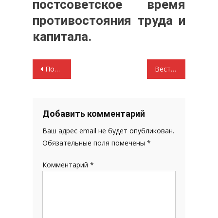
постсоветское время
противостояния труда и
капитала.
Навигация
Поздравление Г.А. Зюганова с наступающим 2019-м годом
Вести из сельских районов Атяшевский район: жалкий бюджет сельского поселения
по
записям
Добавить комментарий
Ваш адрес email не будет опубликован.
Обязательные поля помечены
*
Комментарий
*