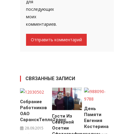
для
последующих
моих
комментариев.
СВЯЗАННЫЕ ЗАПИСИ
Собрание
Работников
День
ОАО
Памяти
Гости Из
СаранскТеплоТранс
Евгения
Северной
Костерина
Осетии
28.09.2015
Сфотографировались