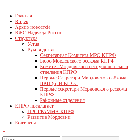
Перейти
КПРФ Мордовия
Мордовское Региональное отделение КПРФ
к
Главная
содержимому
Видео
Архив новостей
ВЖС Надежда России
Структура
Устав
Руководство
Секретариат Комитета МРО КПРФ
Бюро Мордовского рескома КПРФ
Комитет Мордовского республиканского
отделения КПРФ
Первые Секретари Мордовского обкома
ВКП (б) И КПСС
Первые секретари Мордовского рескома
КПРФ
Районные отделения
КПРФ предлагает
ПРОГРАММА КПРФ
Развитие Мордовии
Контакты