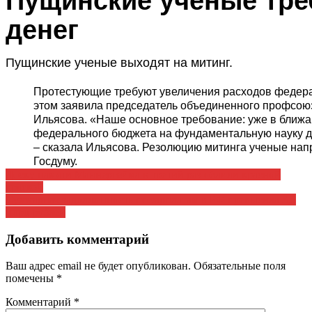
Пущинские ученые тре
по
денег
записям
Пущинские ученые выходят на митинг.
Протестующие требуют увеличения расходов федера
этом заявила председатель объединенного профсою
Ильясова. «Наше основное требование: уже в ближ
федерального бюджета на фундаментальную науку 
– сказала Ильясова. Резолюцию митинга ученые напр
Госдуму.
Доску памяти Маннергейма в третий раз облили красной
краской
Суммарная задолженность по зарплатам в РФ превысила 3,5
млрд рублей
Добавить комментарий
Ваш адрес email не будет опубликован.
Обязательные поля
помечены
*
Комментарий
*