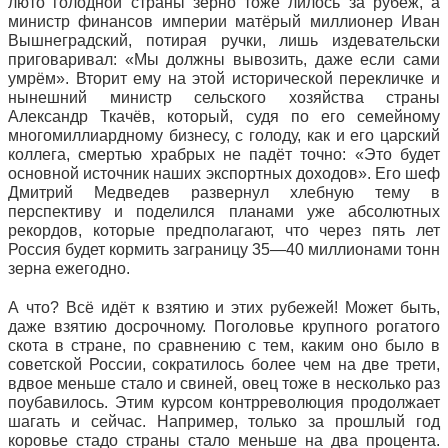
люто голодной страны зерно тоже лилось за рубеж, а
министр финансов империи матёрый миллионер Иван
Вышнеградский, потирая ручки, лишь издевательски
приговаривал: «Мы должны вывозить, даже если сами
умрём». Вторит ему на этой исторической перекличке и
нынешний министр сельского хозяйства страны
Александр Ткачёв, который, судя по его семейному
многомиллиардному бизнесу, с голоду, как и его царский
коллега, смертью храбрых не падёт точно: «Это будет
основной источник наших экспортных доходов». Его шеф
Дмитрий Медведев развернул хлебную тему в
перспективу и поделился планами уже абсолютных
рекордов, которые предполагают, что через пять лет
Россия будет кормить заграницу 35—40 миллионами тонн
зерна ежегодно.
А что? Всё идёт к взятию и этих рубежей! Может быть,
даже взятию досрочному. Поголовье крупного рогатого
скота в стране, по сравнению с тем, каким оно было в
советской России, сократилось более чем на две трети,
вдвое меньше стало и свиней, овец тоже в несколько раз
поубавилось. Этим курсом контрреволюция продолжает
шагать и сейчас. Например, только за прошлый год
коровье стадо страны стало меньше на два процента.