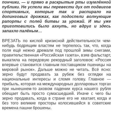
пончики, — и прямо в раскрытые рты изумлённой
публики. Не успели мы перевести дух от подвигов
спортивных, которые так и распирало на
допинговых дрожжах, как подоспели волнующие
рапорты с полей битвы за урожай. И мы уже
приготовились было ахнуть, но вдруг и здесь
запахло палёным…
ВРЕЗАТЬ по кислой кризисной действительности чем-
нибудь бодрящим властям не терпелось так, что, когда
поля ещё нежно дремали под прошлой зимы снегами,
правительственная «Российская газета», взяв фальстарт,
выкатила на передовую рекордный заголовок: «Россия
впервые становится главным поставщиком пшеницы на
мировой рынок». Дальше можно не читать. Всё ясно:
зерно будут продавать за рубеж без оглядки на
национальные интересы и сломя голову. Главное —
прибыль, которая на международных долларовых торгах
при нынешнем-то аховом падении курса нашего рубля
обещает быть просто сумасшедшей. Иначе с чего бы
зерно продавать, когда в стране его не хватает, когда и
без того великие просторы колосившейся в советские
времена пашни брошены.