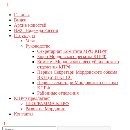
Перейти
КПРФ Мордовия
Мордовское Региональное отделение КПРФ
к
Главная
содержимому
Видео
Архив новостей
ВЖС Надежда России
Структура
Устав
Руководство
Секретариат Комитета МРО КПРФ
Бюро Мордовского рескома КПРФ
Комитет Мордовского республиканского
отделения КПРФ
Первые Секретари Мордовского обкома
ВКП (б) И КПСС
Первые секретари Мордовского рескома
КПРФ
Районные отделения
КПРФ предлагает
ПРОГРАММА КПРФ
Развитие Мордовии
Контакты