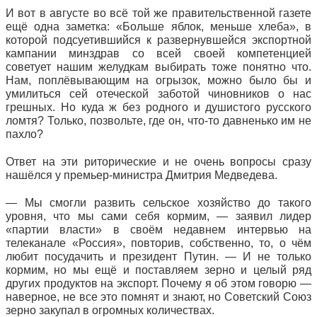
И вот в августе во всё той же правительственной газете
ещё одна заметка: «Больше яблок, меньше хлеба», в
которой подсуетившийся к развернувшейся экспортной
кампании минздрав со всей своей компетенцией
советует нашим желудкам выбирать тоже понятно что.
Нам, поплёвывающим на огрызок, можно было бы и
умилиться сей отеческой заботой чиновников о нас
грешных. Но куда ж без родного и душистого русского
ломтя? Только, позвольте, где он, что-то давненько им не
пахло?
Ответ на эти риторические и не очень вопросы сразу
нашёлся у премьер-министра Дмитрия Медведева.
— Мы смогли развить сельское хозяйство до такого
уровня, что мы сами себя кормим, — заявил лидер
«партии власти» в своём недавнем интервью на
телеканале «Россия», повторив, собственно, то, о чём
любит посудачить и президент Путин. — И не только
кормим, но мы ещё и поставляем зерно и целый ряд
других продуктов на экспорт. Почему я об этом говорю —
наверное, не все это помнят и знают, но Советский Союз
зерно закупал в огромных количествах.