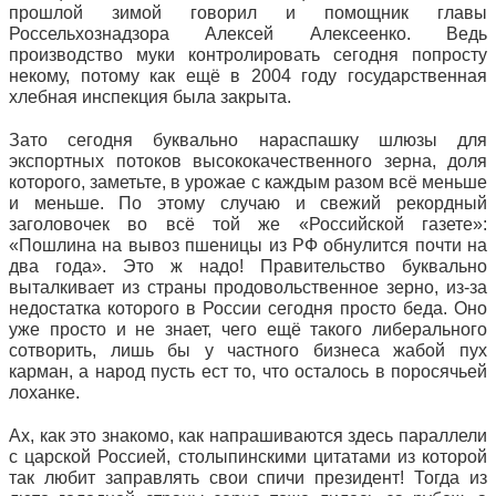
прошлой зимой говорил и помощник главы
Россельхознадзора Алексей Алексеенко. Ведь
производство муки контролировать сегодня попросту
некому, потому как ещё в 2004 году государственная
хлебная инспекция была закрыта.
Зато сегодня буквально нараспашку шлюзы для
экспортных потоков высококачественного зерна, доля
которого, заметьте, в урожае с каждым разом всё меньше
и меньше. По этому случаю и свежий рекордный
заголовочек во всё той же «Российской газете»:
«Пошлина на вывоз пшеницы из РФ обнулится почти на
два года». Это ж надо! Правительство буквально
выталкивает из страны продовольственное зерно, из-за
недостатка которого в России сегодня просто беда. Оно
уже просто и не знает, чего ещё такого либерального
сотворить, лишь бы у частного бизнеса жабой пух
карман, а народ пусть ест то, что осталось в поросячьей
лоханке.
Ах, как это знакомо, как напрашиваются здесь параллели
с царской Россией, столыпинскими цитатами из которой
так любит заправлять свои спичи президент! Тогда из