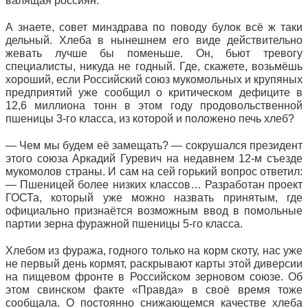
валящая россиян.
А знаете, совет минздрава по поводу булок всё ж таки
дельный. Хлеба в нынешнем его виде действительно
жевать лучше бы поменьше. Он, бьют тревогу
специалисты, никуда не годный. Где, скажете, возьмёшь
хороший, если Российский союз мукомольных и крупяных
предприятий уже сообщил о критическом дефиците в
12,6 миллиона тонн в этом году продовольственной
пшеницы 3-го класса, из которой и положено печь хлеб?
— Чем мы будем её замещать? — сокрушался президент
этого союза Аркадий Гуревич на недавнем 12-м съезде
мукомолов страны. И сам на сей горький вопрос ответил:
— Пшеницей более низких классов… Разработан проект
ГОСТа, который уже можно назвать принятым, где
официально признаётся возможным ввод в помольные
партии зерна фуражной пшеницы 5-го класса.
Хлебом из фуража, годного только на корм скоту, нас уже
не первый день кормят, раскрывают карты этой диверсии
на пищевом фронте в Российском зерновом союзе. Об
этом свинском факте «Правда» в своё время тоже
сообщала. О постоянно снижающемся качестве хлеба