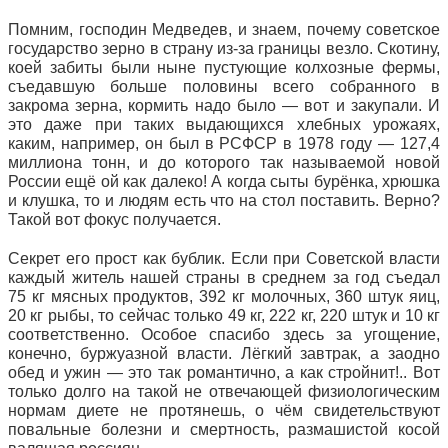
Помним, господин Медведев, и знаем, почему советское
государство зерно в страну из-за границы везло. Скотину,
коей забиты были ныне пустующие колхозные фермы,
съедавшую больше половины всего собранного в
закрома зерна, кормить надо было — вот и закупали. И
это даже при таких выдающихся хлебных урожаях,
каким, например, он был в РСФСР в 1978 году — 127,4
миллиона тонн, и до которого так называемой новой
России ещё ой как далеко! А когда сыты бурёнка, хрюшка
и клушка, то и людям есть что на стол поставить. Верно?
Такой вот фокус получается.
Секрет его прост как бублик. Если при Советской власти
каждый житель нашей страны в среднем за год съедал
75 кг мясных продуктов, 392 кг молочных, 360 штук яиц,
20 кг рыбы, то сейчас только 49 кг, 222 кг, 220 штук и 10 кг
соответственно. Особое спасибо здесь за угощение,
конечно, буржуазной власти. Лёгкий завтрак, а заодно
обед и ужин — это так романтично, а как стройнит!.. Вот
только долго на такой не отвечающей физиологическим
нормам диете не протянешь, о чём свидетельствуют
повальные болезни и смертность, размашистой косой