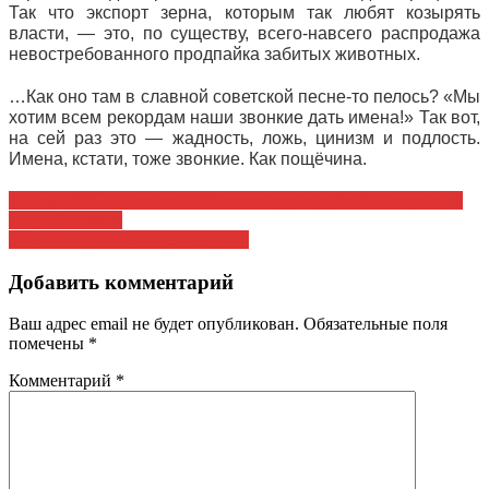
Так что экспорт зерна, которым так любят козырять
власти, — это, по существу, всего-навсего распродажа
невостребованного продпайка забитых животных.
…Как оно там в славной советской песне-то пелось? «Мы
хотим всем рекордам наши звонкие дать имена!» Так вот,
на сей раз это — жадность, ложь, цинизм и подлость.
Имена, кстати, тоже звонкие. Как пощёчина.
Навигация
Фонду ОМС не хватает 500 миллиардов рублей на зарплаты
медработников
по
За социальную справедливость!
записям
Добавить комментарий
Ваш адрес email не будет опубликован.
Обязательные поля
помечены
*
Комментарий
*