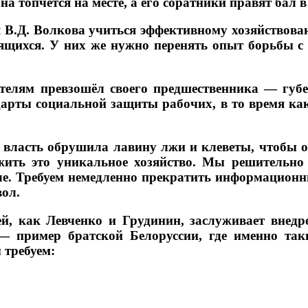
 топчется на месте, а его соратники правят бал 
В.Д. Волкова учиться эффективному хозяйствован
удящихся. У них же нужно перенять опыт борьбы
телям превзошёл своего предшественника — губе
дарты социальной защиты рабочих, в то время ка
 власть обрушила лавину лжи и клеветы, чтобы 
жить это уникальное хозяйство. Мы решительно 
ле. Требуем немедленно прекратить информацио
вол.
й, как Левченко и Грудинин, заслуживает внедр
 пример братской Белоруссии, где именно так
 требуем: