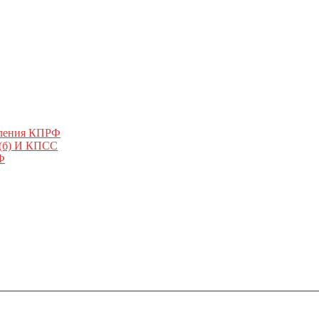
еления КПРФ
 (б) И КПСС
Ф