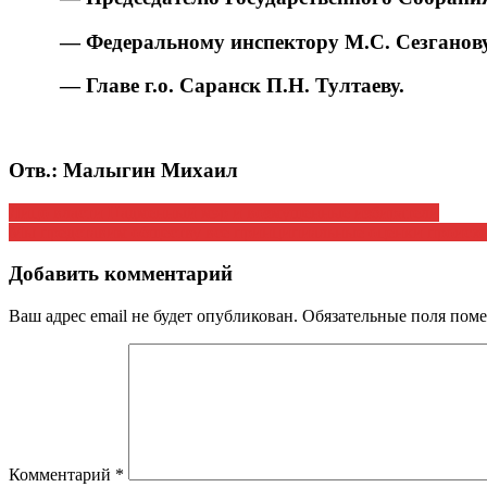
— Федеральному инспектору М.С. Сезганов
— Главе г.о. Саранск П.Н. Тултаеву.
Отв.: Малыгин Михаил
Навигация
Лицо власти Надменный мэр и возмущенные избиратели
Мы представим обществу все принципиальные оценки происх
по
записям
Добавить комментарий
Ваш адрес email не будет опубликован.
Обязательные поля пом
Комментарий
*