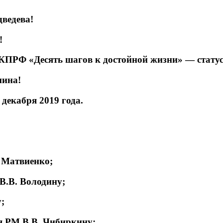
ведева!
!
ПРФ «Десять шагов к достойной жизни» — статус
нина!
декабря 2019 года.
 Матвиенко;
В.В. Володину;
;
я РМ В.В. Чибиркину;