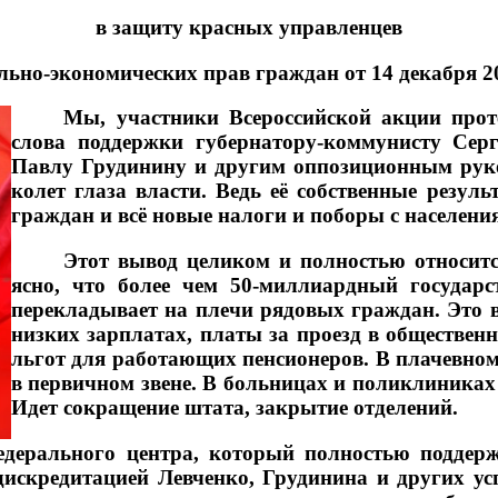
в защиту красных управленцев
льно-экономических прав граждан от 14 декабря 2
Мы, участники Всероссийской акции проте
слова поддержки губернатору-коммунисту Сер
Павлу Грудинину и другим оппозиционным рук
колет глаза власти. Ведь её собственные резул
граждан и всё новые налоги и поборы с населения
Этот вывод целиком и полностью относит
ясно, что более чем 50-миллиардный государ
перекладывает на плечи рядовых граждан. Это 
низких зарплатах, платы за проезд в обществе
льгот для работающих пенсионеров. В плачевном
в первичном звене. В больницах и поликлиниках в
Идет сокращение штата, закрытие отделений.
федерального центра, который полностью поддер
дискредитацией Левченко, Грудинина и других у