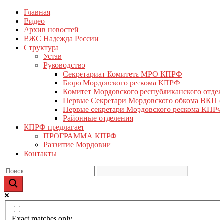
Перейти
Главная
КПРФ Мордовия
Мордовское Региональное отделение КПРФ
к
Видео
содержимому
Архив новостей
ВЖС Надежда России
Структура
Устав
Руководство
Секретариат Комитета МРО КПРФ
Бюро Мордовского рескома КПРФ
Комитет Мордовского республиканского отд
Первые Секретари Мордовского обкома ВКП
Первые секретари Мордовского рескома КПР
Районные отделения
КПРФ предлагает
ПРОГРАММА КПРФ
Развитие Мордовии
Контакты
Exact matches only