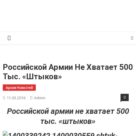
Перейти
КПРФ Мордовия
Мордовское Региональное отделение КПРФ
к
содержимому
Российской Армии Не Хватает 500
Тыс. «штыков»
Архив Новостей
0
11.03.2016
Admin
Российской армии не хватает 500
тыс. «штыков»