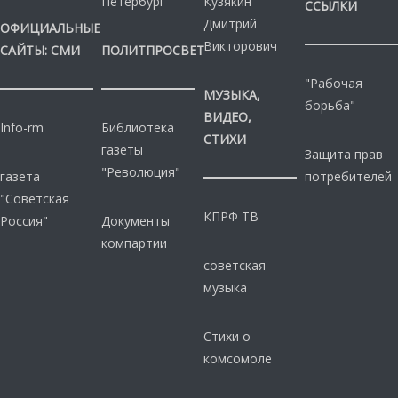
Петербург
Кузякин
ССЫЛКИ
Дмитрий
ОФИЦИАЛЬНЫЕ
Викторович
САЙТЫ: СМИ
ПОЛИТПРОСВЕТ
"Рабочая
МУЗЫКА,
борьба"
ВИДЕО,
Info-rm
Библиотека
СТИХИ
газеты
Защита прав
"Революция"
газета
потребителей
"Советская
КПРФ ТВ
Россия"
Документы
компартии
советская
музыка
Стихи о
комсомоле