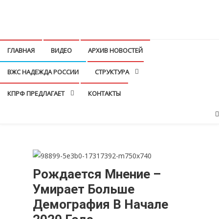
Перейти
к
КПРФ Мордовия
Мордовское Региональное отделение КПРФ
содержимому
ГЛАВНАЯ
ВИДЕО
АРХИВ НОВОСТЕЙ
ВЖС НАДЕЖДА РОССИИ
СТРУКТУРА
КПРФ ПРЕДЛАГАЕТ
КОНТАКТЫ
Рождается Мнение –
Умирает Больше
Демография В Начале