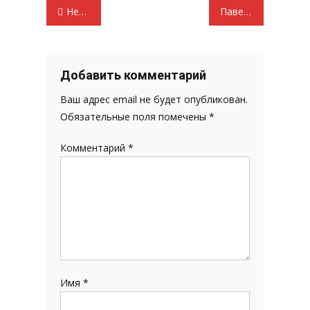
Навигация
Неясность с голосованием
Павел Дорохин: КПРФ настаивает на налоговой реформе для спасения экономики
по
записям
Добавить комментарий
Ваш адрес email не будет опубликован.
Обязательные поля помечены
*
Комментарий
*
Имя
*