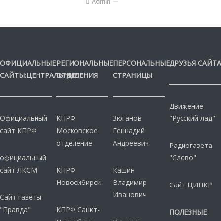
Admin
ОФИЦИАЛЬНЫЕ
РЕГИОНАЛЬНЫЕ
ПЕРСОНАЛЬНЫЕ
ДРУЗЬЯ САЙТА
САЙТЫ:ЦЕНТРАЛЬНЫЕ
ОТДЕЛЕНИЯ
СТРАНИЦЫ
Движение
Официальный
КПРФ
Зюганов
"Русский лад"
сайт КПРФ
Московское
Геннадий
отделение
Андреевич
Радиогазета
официальный
"Слово"
сайт ЛКСМ
КПРФ
Кашин
Новосибирск
Владимир
Сайт ЦИПКР
Иванович
Сайт газеты
"Правда"
КПРФ Санкт-
ПОЛЕЗНЫЕ