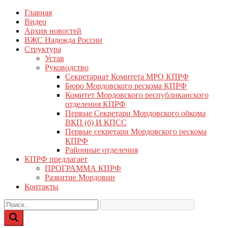
Перейти
Главная
КПРФ Мордовия
Мордовское Региональное отделение КПРФ
к
Видео
содержимому
Архив новостей
ВЖС Надежда России
Структура
Устав
Руководство
Секретариат Комитета МРО КПРФ
Бюро Мордовского рескома КПРФ
Комитет Мордовского республиканского
отделения КПРФ
Первые Секретари Мордовского обкома
ВКП (б) И КПСС
Первые секретари Мордовского рескома
КПРФ
Районные отделения
КПРФ предлагает
ПРОГРАММА КПРФ
Развитие Мордовии
Контакты