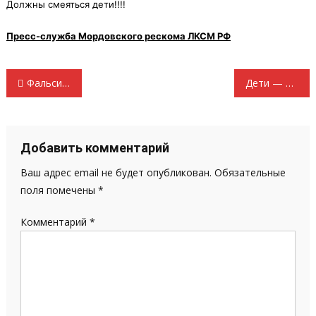
Должны смеяться дети!!!!
Пресс-служба Мордовского рескома ЛКСМ РФ
Навигация
Фальсификаторов будет судить Ленинский суд Разоблачены представителями КПРФ
Дети — будущее России!
по
записям
Добавить комментарий
Ваш адрес email не будет опубликован.
Обязательные
поля помечены
*
Комментарий
*