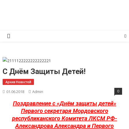
Перейти
КПРФ Мордовия
Мордовское Региональное отделение КПРФ
к
содержимому
С Днём Защиты Детей!
Архив Новостей
0
01.06.2018
Admin
Поздравление с «Днём защиты детей»
Первого секретаря Мордовского
республиканского Комитета ЛКСМ РФ-
Александрова Александра и Первого