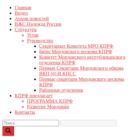
Перейти
Главная
КПРФ Мордовия
Мордовское Региональное отделение КПРФ
к
Видео
содержимому
Архив новостей
ВЖС Надежда России
Структура
Устав
Руководство
Секретариат Комитета МРО КПРФ
Бюро Мордовского рескома КПРФ
Комитет Мордовского республиканского
отделения КПРФ
Первые Секретари Мордовского обкома
ВКП (б) И КПСС
Первые секретари Мордовского рескома
КПРФ
Районные отделения
КПРФ предлагает
ПРОГРАММА КПРФ
Развитие Мордовии
Контакты