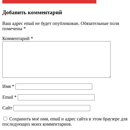
Дорогие жители Мордовии! Товарищи! Друзья
по
записям
Добавить комментарий
Ваш адрес email не будет опубликован.
Обязательные поля
помечены
*
Комментарий
*
Имя
*
Email
*
Сайт
Сохранить моё имя, email и адрес сайта в этом браузере для
последующих моих комментариев.