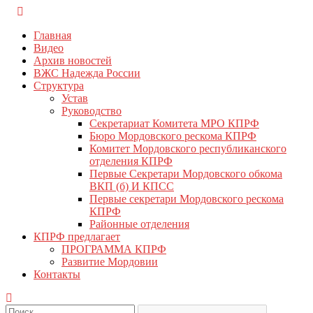
Перейти
КПРФ Мордовия
Мордовское Региональное отделение КПРФ
к
Главная
содержимому
Видео
Архив новостей
ВЖС Надежда России
Структура
Устав
Руководство
Секретариат Комитета МРО КПРФ
Бюро Мордовского рескома КПРФ
Комитет Мордовского республиканского
отделения КПРФ
Первые Секретари Мордовского обкома
ВКП (б) И КПСС
Первые секретари Мордовского рескома
КПРФ
Районные отделения
КПРФ предлагает
ПРОГРАММА КПРФ
Развитие Мордовии
Контакты