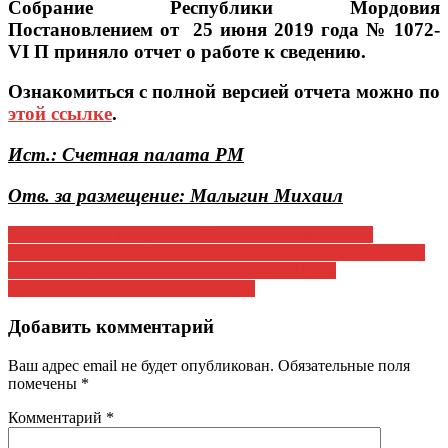
Собрание Республики Мордовия
Постановлением от 25 июня 2019 года № 1072-
VI П приняло отчет о работе к сведению.
Ознакомиться с полной версией отчета можно по
этой ссылке
.
Ист.: Счетная палата РМ
Отв. за размещение: Малыгин Михаил
Навигация
Счетная палата республики Мордовия о том, сколько
наворовали в республике, сколько выявлено нарушений при
по
реализации регионального бюджета за 2018 год
записям
Доверие к партии власти «нулевое»
Добавить комментарий
Ваш адрес email не будет опубликован.
Обязательные поля
помечены
*
Комментарий
*