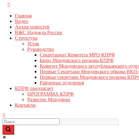
Перейти
КПРФ Мордовия
Мордовское Региональное отделение КПРФ
к
Главная
содержимому
Видео
Архив новостей
ВЖС Надежда России
Структура
Устав
Руководство
Секретариат Комитета МРО КПРФ
Бюро Мордовского рескома КПРФ
Комитет Мордовского республиканского отд
Первые Секретари Мордовского обкома ВКП
Первые секретари Мордовского рескома КПР
Районные отделения
КПРФ предлагает
ПРОГРАММА КПРФ
Развитие Мордовии
Контакты