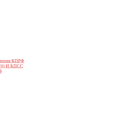
еления КПРФ
 (б) И КПСС
Ф