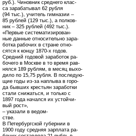
руб.). Чиновник среднего клас-
са зарабатывал 62 рубля
(94 тыс.), учитель гимназии –
85 рублей (129 тыс.), а полков-
ник – 325 рублей (492 тыс.).
«Первые систематизирован-
ные данные относительно зара-
ботка рабочих в стране отно-
сятся к концу 1870-х годов.
Средний годовой заработок ра-
бочего в Москве в то время рав-
нялся 189 рублям, в месяц выхо-
дило по 15,75 рубля. В последую-
щие годы из-за наплыва в горо-
да бывших крестьян заработки
стали снижаться, и только с
1897 года начался их устойчи-
вый рост»,
– указали в ведом-
стве.
В Петербургской губернии в
1900 году средняя зарплата ра-
бочих составляла 21 рубль в