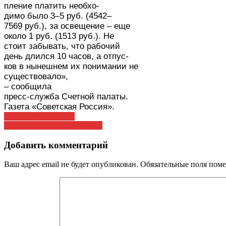
пление платить необхо-
димо было 3–5 руб. (4542–
7569 руб.), за освещение – еще
около 1 руб. (1513 руб.). Не
стоит забывать, что рабочий
день длился 10 часов, а отпус-
ков в нынешнем их понимании не
существовало»,
– сообщила
пресс-служба Счетной палаты.
Газета «Советская Россия».
Навигация
Письмо из Саранска
Голодец подтвердила планы
по
записям
Добавить комментарий
Ваш адрес email не будет опубликован.
Обязательные поля пом