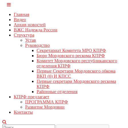
Перейти
КПРФ Мордовия
Мордовское Региональное отделение КПРФ
к
Главная
содержимому
Видео
Архив новостей
ВЖС Надежда России
Структура
Устав
Руководство
Секретариат Комитета МРО КПРФ
Бюро Мордовского рескома КПРФ
Комитет Мордовского республиканского
отделения КПРФ
Первые Секретари Мордовского обкома
ВКП (б) И КПСС
Первые секретари Мордовского рескома
КПРФ
Районные отделения
КПРФ предлагает
ПРОГРАММА КПРФ
Развитие Мордовии
Контакты