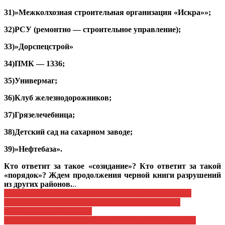
31)»Межколхозная строительная организация «Искра»»;
32)РСУ (ремонтно — строительное управление);
33)»Дорспецстрой»
34)ПМК — 1336;
35)Универмаг;
36)Клуб железнодорожников;
37)Грязелечебница;
38)Детский сад на сахарном заводе;
39)»Нефтебаза».
Кто ответит за такое «созидание»? Кто ответит за такой
«порядок»? Ждем продолжения черной книги разрушений
из других районов.
..
Навигация
Дмитрий Новиков в программе «Вечер с Владимиром
Соловьевым»: Ленинско-сталинская модернизация
по
обеспечила взлёт страны.
записям
Иркутский губернатор-коммунист объявил о планах по