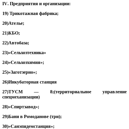
IV
. Предприятия и организации:
19) Трикотажная фабрика;
20)Ателье;
21)КБО;
22)Автобаза;
23)»Сельхозтехника»
24)»Сельхозхимия»;
25)»Заготзерно»;
26)Инкубаторная станция
27)ТУСМ — 8;(территориальное управление
спецмеханизации)
28)»Спиртзавод»;
29)Бани в Ромоданове (три);
30)»Санэпидемстанция»;