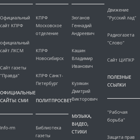
Движение
Официальный
КПРФ
Зюганов
"Русский лад"
сайт КПРФ
Московское
Геннадий
отделение
Андреевич
Радиогазета
официальный
"Слово"
сайт ЛКСМ
КПРФ
Кашин
Новосибирск
Владимир
Сайт ЦИПКР
Иванович
Сайт газеты
"Правда"
КПРФ Санкт-
ПОЛЕЗНЫЕ
Петербург
Кузякин
ССЫЛКИ
Дмитрий
ОФИЦИАЛЬНЫЕ
Викторович
САЙТЫ: СМИ
ПОЛИТПРОСВЕТ
"Рабочая
МУЗЫКА,
борьба"
ВИДЕО,
Info-rm
Библиотека
СТИХИ
газеты
Защита прав