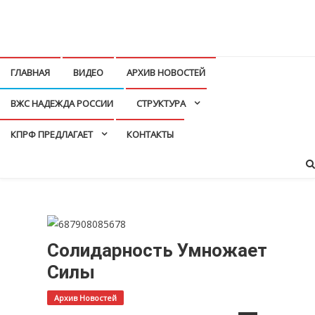
Перейти
к
КПРФ Мордовия
Мордовское Региональное отделение КПРФ
содержимому
ГЛАВНАЯ
ВИДЕО
АРХИВ НОВОСТЕЙ
ВЖС НАДЕЖДА РОССИИ
СТРУКТУРА
КПРФ ПРЕДЛАГАЕТ
КОНТАКТЫ
Солидарность Умножает
Силы
Архив Новостей