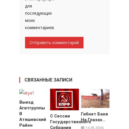
для
последующих
моих
комментариев.
СВЯЗАННЫЕ ЗАПИСИ
Выезд
Агитгруппы
В
Гибнет Баня
С Сессии
Атяшевский
На Глазах…
Государственного
Район
Собрания
13.05.2026