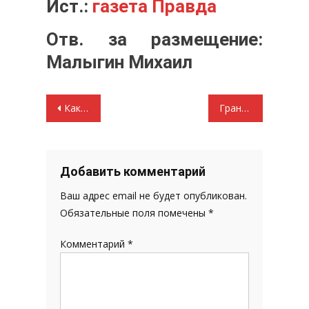
Ист.:
газета Правда
Отв. за размещение:
Малыгин Михаил
Навигация
Как экономить и копить деньги
Грант на увековечение памяти погибших защитников Отечества с. Алтары
по
записям
Добавить комментарий
Ваш адрес email не будет опубликован.
Обязательные поля помечены
*
Комментарий
*