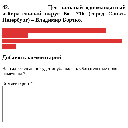
42. Центральный одномандатный
избирательный округ № 216 (город Санкт-
Петербург) –
Владимир Бортко.
Навигация
Г.А. Зюганов: Развивать и вкладывать, а не урезать и
проматывать
по
Патриарх Кирилл призывает не устраивать десоветизацию в
записям
России
Добавить комментарий
Ваш адрес email не будет опубликован.
Обязательные поля
помечены
*
Комментарий
*