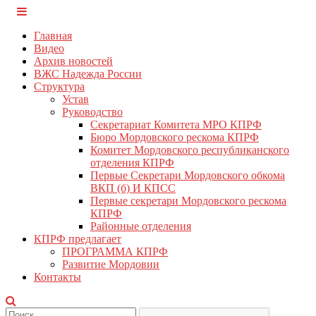
Перейти
КПРФ Мордовия
Мордовское Региональное отделение КПРФ
к
Главная
содержимому
Видео
Архив новостей
ВЖС Надежда России
Структура
Устав
Руководство
Секретариат Комитета МРО КПРФ
Бюро Мордовского рескома КПРФ
Комитет Мордовского республиканского
отделения КПРФ
Первые Секретари Мордовского обкома
ВКП (б) И КПСС
Первые секретари Мордовского рескома
КПРФ
Районные отделения
КПРФ предлагает
ПРОГРАММА КПРФ
Развитие Мордовии
Контакты