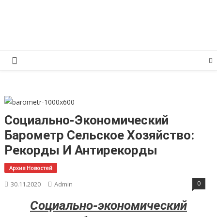
Перейти
КПРФ Мордовия
Мордовское Региональное отделение КПРФ
к
содержимому
Социально-Экономический
Барометр Сельское Хозяйство:
Рекорды И Антирекорды
Архив Новостей
0
30.11.2020
Admin
Социально-экономический