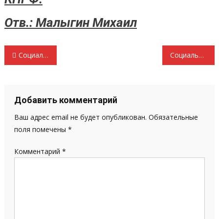
Отв.: Малыгин Михаил
Навигация
Социально-экономический барометр Безработица – неизлечимая язва капитализма
Социально-экономический барометр: итоги 10 месяцев Эта естественная убыль
по
записям
Добавить комментарий
Ваш адрес email не будет опубликован.
Обязательные
поля помечены
*
Комментарий
*