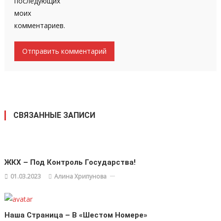
последующих
моих
комментариев.
СВЯЗАННЫЕ ЗАПИСИ
ЖКХ – Под Контроль Государства!
01.03.2023
Алина Хрипунова
Наша Страница – В «Шестом Номере»