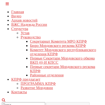
Перейти
КПРФ Мордовия
Мордовское Региональное отделение КПРФ
к
Главная
содержимому
Видео
Архив новостей
ВЖС Надежда России
Структура
Устав
Руководство
Секретариат Комитета МРО КПРФ
Бюро Мордовского рескома КПРФ
Комитет Мордовского республиканского
отделения КПРФ
Первые Секретари Мордовского обкома
ВКП (б) И КПСС
Первые секретари Мордовского рескома
КПРФ
Районные отделения
КПРФ предлагает
ПРОГРАММА КПРФ
Развитие Мордовии
Контакты