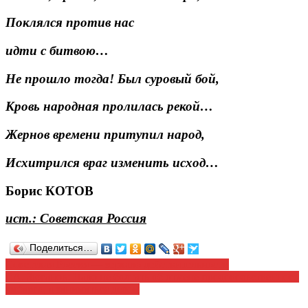
Поклялся против нас
идти с битвою…
Не прошло тогда! Был суровый бой,
Кровь народная пролилась рекой…
Жернов времени притупил народ,
Исхитрился враг изменить исход…
Борис КОТОВ
ист.: Советская Россия
Поделиться…
Навигация
Советская Россия — зеркало действительности
Г.А. Зюганов: Надо не болтать об отмене продовольственного
по
эмбарго, а заниматься делом
записям