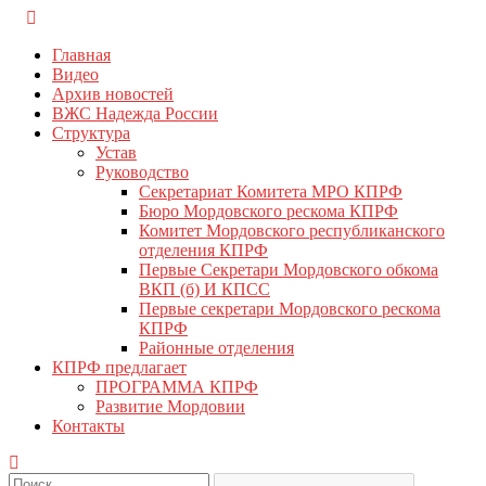
Перейти
КПРФ Мордовия
Мордовское Региональное отделение КПРФ
к
Главная
содержимому
Видео
Архив новостей
ВЖС Надежда России
Структура
Устав
Руководство
Секретариат Комитета МРО КПРФ
Бюро Мордовского рескома КПРФ
Комитет Мордовского республиканского
отделения КПРФ
Первые Секретари Мордовского обкома
ВКП (б) И КПСС
Первые секретари Мордовского рескома
КПРФ
Районные отделения
КПРФ предлагает
ПРОГРАММА КПРФ
Развитие Мордовии
Контакты