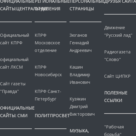
ОФИЦИАЛЬНЫЕ
РЕГИОНАЛЬНЫЕ
ПЕРСОНАЛЬНЫЕ
ДРУЗЬЯ САЙТА
САЙТЫ:ЦЕНТРАЛЬНЫЕ
ОТДЕЛЕНИЯ
СТРАНИЦЫ
Движение
Официальный
КПРФ
Зюганов
"Русский лад"
сайт КПРФ
Московское
Геннадий
отделение
Андреевич
Радиогазета
официальный
"Слово"
сайт ЛКСМ
КПРФ
Кашин
Новосибирск
Владимир
Сайт ЦИПКР
Иванович
Сайт газеты
"Правда"
КПРФ Санкт-
ПОЛЕЗНЫЕ
Петербург
Кузякин
ССЫЛКИ
Дмитрий
ОФИЦИАЛЬНЫЕ
Викторович
САЙТЫ: СМИ
ПОЛИТПРОСВЕТ
"Рабочая
МУЗЫКА,
борьба"