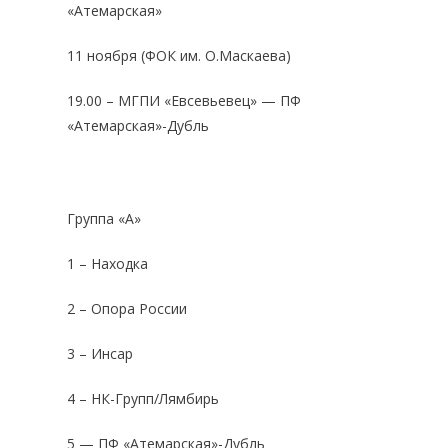
«Атемарская»
11 ноября (ФОК им. О.Маскаева)
19.00 – МГПИ «Евсевьевец» — ПФ
«Атемарская»-Дубль
Группа «А»
1 – Находка
2 – Опора России
3 – Инсар
4 – НК-Групп/Лямбирь
5 — ПФ «Атемарская»-Дубль