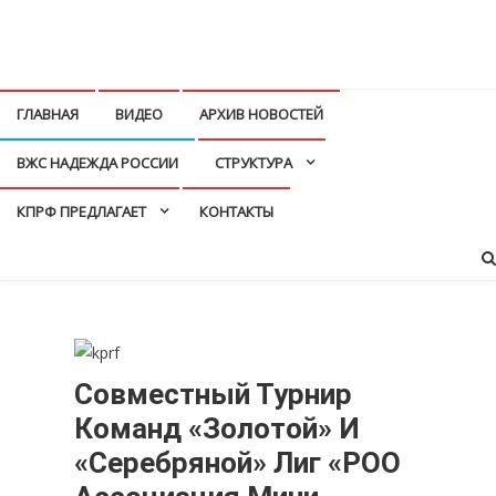
Перейти
к
КПРФ Мордовия
Мордовское Региональное отделение КПРФ
содержимому
ГЛАВНАЯ
ВИДЕО
АРХИВ НОВОСТЕЙ
ВЖС НАДЕЖДА РОССИИ
СТРУКТУРА
КПРФ ПРЕДЛАГАЕТ
КОНТАКТЫ
Совместный Турнир
Команд «Золотой» И
«Серебряной» Лиг «РОО