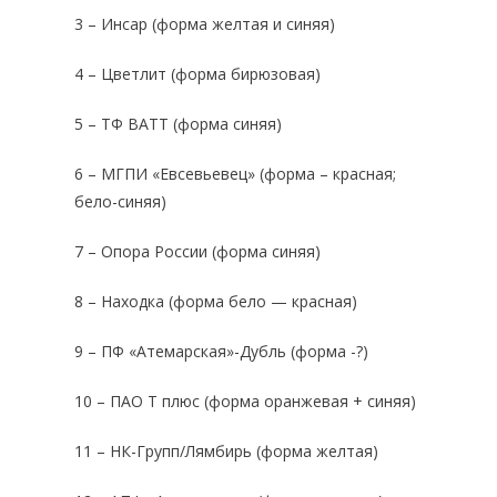
3 – Инсар (форма желтая и синяя)
4 – Цветлит (форма бирюзовая)
5 – ТФ ВАТТ (форма синяя)
6 – МГПИ «Евсевьевец» (форма – красная;
бело-синяя)
7 – Опора России (форма синяя)
8 – Находка (форма бело — красная)
9 – ПФ «Атемарская»-Дубль (форма -?)
10 – ПАО Т плюс (форма оранжевая + синяя)
11 – НК-Групп/Лямбирь (форма желтая)