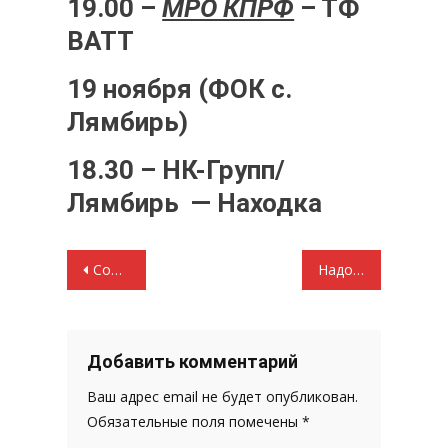
19.00 –
МРО КПРФ
– ТФ
ВАТТ
19 ноября (ФОК с.
Лямбирь)
18.30 – НК-Групп/
Лямбирь — Находка
Навигация
Совместный турнир команд «Золотой» и «Серебряной» лиг «РОО Ассоциация мини-футбола Республики Мордовия»
Надо снять розовые очки. Видео выступление первого секретаря Комитета МРО КПРФ Зайцевой Валентины Алексеевны
по
записям
Добавить комментарий
Ваш адрес email не будет опубликован.
Обязательные поля помечены
*