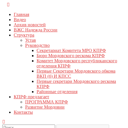
Перейти
КПРФ Мордовия
Мордовское Региональное отделение КПРФ
к
Главная
содержимому
Видео
Архив новостей
ВЖС Надежда России
Структура
Устав
Руководство
Секретариат Комитета МРО КПРФ
Бюро Мордовского рескома КПРФ
Комитет Мордовского республиканского
отделения КПРФ
Первые Секретари Мордовского обкома
ВКП (б) И КПСС
Первые секретари Мордовского рескома
КПРФ
Районные отделения
КПРФ предлагает
ПРОГРАММА КПРФ
Развитие Мордовии
Контакты