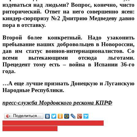
издеваться над людьми? Вопрос, конечно, чисто
риторический. Ответ на него совершенно ясен:
киндер-сюрпризу №2 Дмитрию Медведеву давно
пора в отставку.
Второй более конкретный. Надо узаконить
пребывание наших добровольцев в Новороссии,
дав им статус воинов-интернационалистов. Со
всеми вытекающими отсюда льготами.
Прецедент тому есть – война в Испании 36-го
года.
…А еще лучше признать Донецкую и Луганскую
Народные Республики.
пресс-служба Мордовского рескома КПРФ
Поделиться…
Навигация
СПРАВЕДЛИВОСТЬ ВОСТОРЖЕСТВОВАЛА
Беспартийный коммунист
по