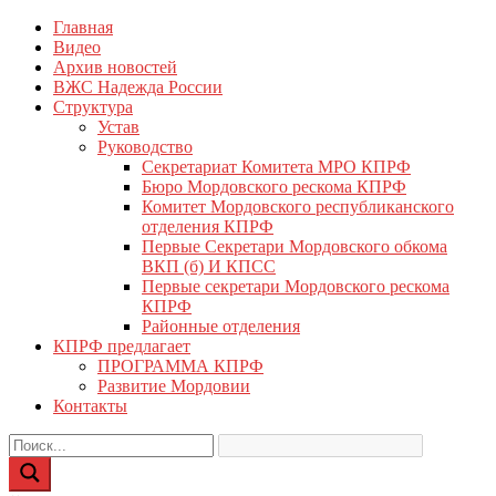
Перейти
Главная
КПРФ Мордовия
Мордовское Региональное отделение КПРФ
к
Видео
содержимому
Архив новостей
ВЖС Надежда России
Структура
Устав
Руководство
Секретариат Комитета МРО КПРФ
Бюро Мордовского рескома КПРФ
Комитет Мордовского республиканского
отделения КПРФ
Первые Секретари Мордовского обкома
ВКП (б) И КПСС
Первые секретари Мордовского рескома
КПРФ
Районные отделения
КПРФ предлагает
ПРОГРАММА КПРФ
Развитие Мордовии
Контакты