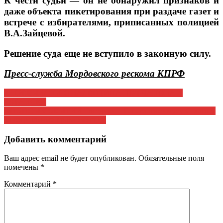
К чести судьи — он не обнаружил признаков и
даже объекта пикетирования при раздаче газет и
встрече с избирателями, приписанных полицией
В.А.Зайцевой.
Решение суда еще не вступило в законную силу.
Пресс-служба Мордовского рескома КПРФ
Навигация
К ПРЕБЫВАНИЮ ВАЛЕНТИНА ШУРЧАНОВА В
САРАНСКЕ
по
АНОНСЫ СОБЫТИЙ Гвоздики – Генералиссимусу Сталину.
записям
За социальные права женщин
Добавить комментарий
Ваш адрес email не будет опубликован.
Обязательные поля
помечены
*
Комментарий
*