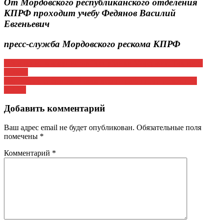
От Мордовского республиканского отделения
КПРФ проходит учебу Федянов Василий
Евгеньевич
пресс-служба Мордовского рескома КПРФ
Навигация
Обращение коммунистов Республики Мордовия: Так жить
нельзя!
по
Партийное собрание Ичалковского районного отделения
записям
КПРФ
Добавить комментарий
Ваш адрес email не будет опубликован.
Обязательные поля
помечены
*
Комментарий
*