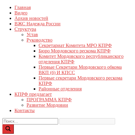
Перейти
Главная
КПРФ Мордовия
Мордовское Региональное отделение КПРФ
к
Видео
содержимому
Архив новостей
ВЖС Надежда России
Структура
Устав
Руководство
Секретариат Комитета МРО КПРФ
Бюро Мордовского рескома КПРФ
Комитет Мордовского республиканского
отделения КПРФ
Первые Секретари Мордовского обкома
ВКП (б) И КПСС
Первые секретари Мордовского рескома
КПРФ
Районные отделения
КПРФ предлагает
ПРОГРАММА КПРФ
Развитие Мордовии
Контакты