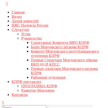
Перейти
КПРФ Мордовия
Мордовское Региональное отделение КПРФ
к
Главная
содержимому
Видео
Архив новостей
ВЖС Надежда России
Структура
Устав
Руководство
Секретариат Комитета МРО КПРФ
Бюро Мордовского рескома КПРФ
Комитет Мордовского республиканского
отделения КПРФ
Первые Секретари Мордовского обкома
ВКП (б) И КПСС
Первые секретари Мордовского рескома
КПРФ
Районные отделения
КПРФ предлагает
ПРОГРАММА КПРФ
Развитие Мордовии
Контакты