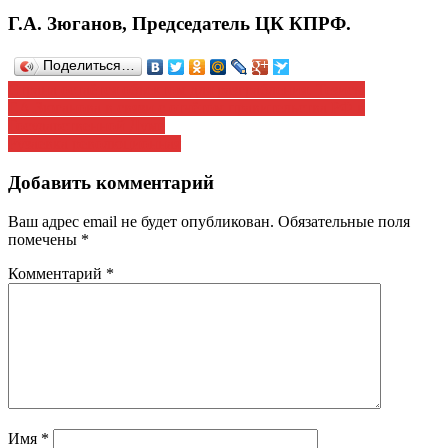
Г.А. Зюганов, Председатель ЦК КПРФ.
Поделиться…
Навигация
Страна остаётся объектом для разграбления. Тезисы
Г.А.Зюганова в связи с отчётом правительства РФ в
по
Государственной Думе
записям
Рузаевка революционная
Добавить комментарий
Ваш адрес email не будет опубликован.
Обязательные поля
помечены
*
Комментарий
*
Имя
*