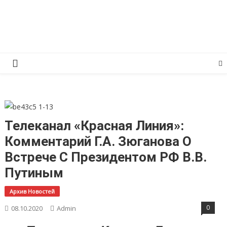
Перейти
КПРФ Мордовия
Мордовское Региональное отделение КПРФ
к
содержимому
Телеканал «Красная Линия»:
Комментарий Г.А. Зюганова О
Встрече С Президентом РФ В.В.
Путиным
Архив Новостей
0
08.10.2020
Admin