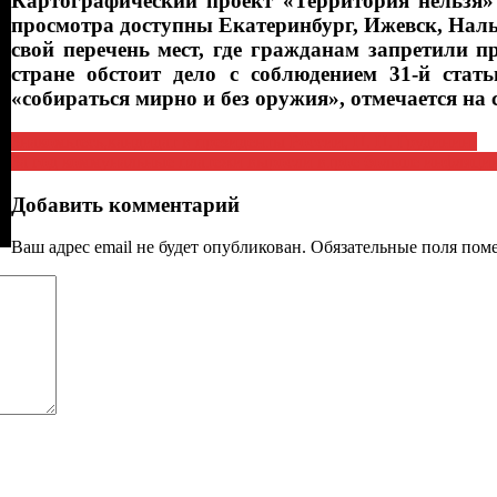
Картографический проект «Территория нельзя» 
просмотра доступны Екатеринбург, Ижевск, Наль
свой перечень мест, где гражданам запретили 
стране обстоит дело с соблюдением 31-й ста
«собираться мирно и без оружия», отмечается на 
Знакомьтесь,кандидат в президенты России, П. Н. Грудинин!
За год коммунальные платежи выросли втрое больше инфляци
Добавить комментарий
Ваш адрес email не будет опубликован.
Обязательные поля по