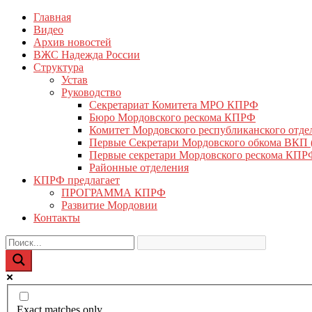
Перейти
Главная
КПРФ Мордовия
Мордовское Региональное отделение КПРФ
к
Видео
содержимому
Архив новостей
ВЖС Надежда России
Структура
Устав
Руководство
Секретариат Комитета МРО КПРФ
Бюро Мордовского рескома КПРФ
Комитет Мордовского республиканского отд
Первые Секретари Мордовского обкома ВКП
Первые секретари Мордовского рескома КПР
Районные отделения
КПРФ предлагает
ПРОГРАММА КПРФ
Развитие Мордовии
Контакты
Exact matches only