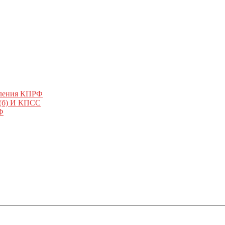
еления КПРФ
 (б) И КПСС
Ф