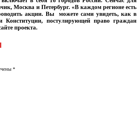
включает в себя 16 городов России. Сейчас для
чик, Москва и Петербург. «В каждом регионе есть
проводить акции. Вы можете сами увидеть, как в
тьи Конституции, постулирующей право граждан
сайте проекта.
и
мечены
*