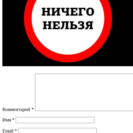
Навигация
по
записям
Комментарий
*
Имя
*
Email
*