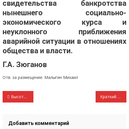
свидетельства банкротства
нынешнего социально-
экономического курса и
неуклонного приближения
аварийной ситуации в отношениях
общества и власти.
Г.А. Зюганов
Отв. за размещение: Малыгин Михаил
Навигация
Высота. Посвящение Татьяне Бибиной
Краткий репортаж о движении Красная гвардия социализма за 2018 год
по
записям
Добавить комментарий