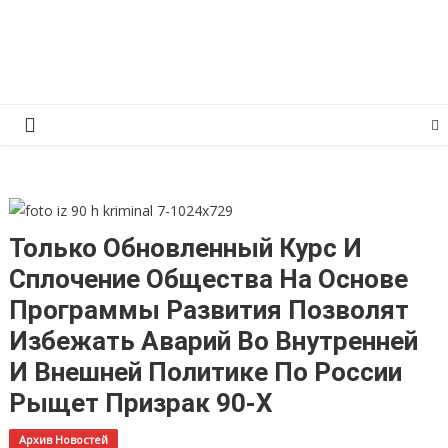
Перейти
КПРФ Мордовия
Мордовское Региональное отделение КПРФ
к
содержимому
Только Обновленный Курс И
Сплочение Общества На Основе
Программы Развития Позволят
Избежать Аварий Во Внутренней
И Внешней Политике По России
Рыщет Призрак 90-Х
Архив Новостей