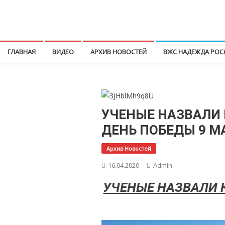
Перейти
к
КПРФ Мордовия
Мордовское Региональное отделение КПРФ
содержимому
ГЛАВНАЯ
ВИДЕО
АРХИВ НОВОСТЕЙ
ВЖС НАДЕЖДА РОС
УЧЕНЫЕ НАЗВАЛИ
ДЕНЬ ПОБЕДЫ 9 М
Архив Новостей
16.04.2020
Admin
УЧЕНЫЕ НАЗВАЛИ 