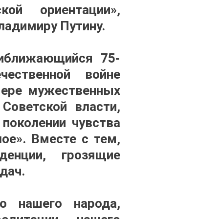
кой ориентации»,
ладимиру Путину.
риближающийся 75-
ественной войне
мере мужественных
 Советской власти,
поколении чувства
ое». Вместе с тем,
енции, грозящие
дач.
о нашего народа,