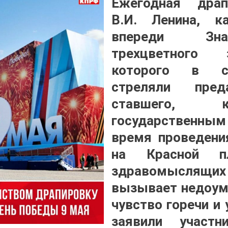
Ежегодная дра
В.И. Ленина, 
впереди Зн
трехцветного 
которого в со
стреляли пред
ставшего, 
государственным
время проведени
на Красной п
здравомыслящи
вызывает недоуме
чувство горечи и
заявили участн