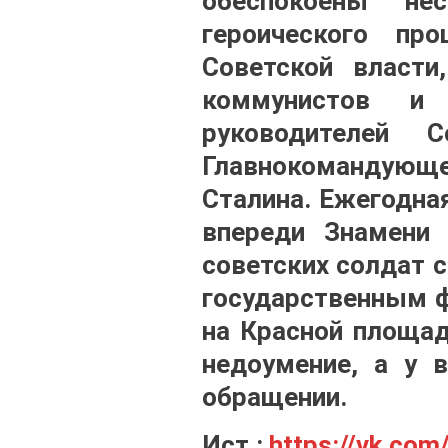
обеспокоены не
героического пр
Советской власт
коммунистов и 
руководителей 
Главнокомандующе
Сталина. Ежегодна
впереди Знамени 
советских солдат 
государственным ф
на Красной площа
недоумение, а у в
обращении.
Ист.:
https://vk.com