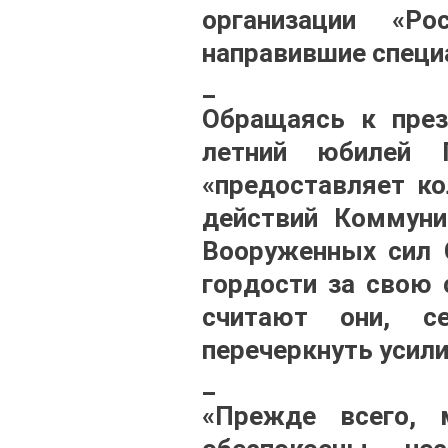
организации «Ро
направившие специ
_
Обращаясь к през
летний юбилей 
«предоставляет к
действий Коммунис
Вооруженных сил 
гордости за свою 
считают они, с
перечеркнуть усили
_
«Прежде всего, 