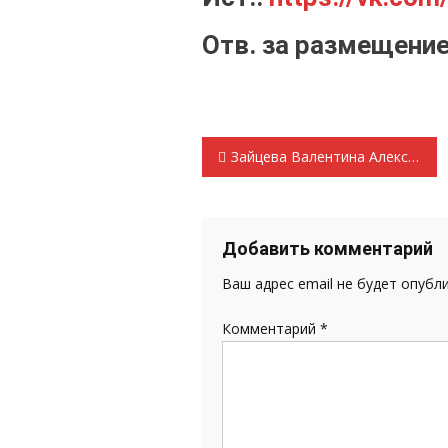
Отв. за размещени
Навигация
Зайцева Валентина Алексеевна, у народа нет уверенности в будущем.
по
записям
Добавить комментарий
Ваш адрес email не будет опубл
Комментарий
*