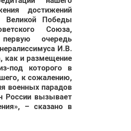
едитации нашего
жения достижений
и Великой Победы
ветского Союза,
 первую очередь
ералиссимуса И.В.
, как и размещение
из-под которого в
шего, к сожалению,
ия военных парадов
н России вызывает
ения», – сказано в