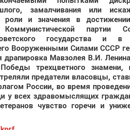
скончаемыми попытками дискр
ошлого, замалчивания или иска
и, роли и значения в достижени
Коммунистической партии Со
Советского государства и в
го Вооруженными Силами СССР ген
я драпировка Мавзолея В.И. Ленина
Победы трехцветного знамени, 
стреляли предатели власовцы, став
лагом России, во время проведен
ди у всех здравомыслящих гражда
етеранов чувство горечи и униж
/kprf