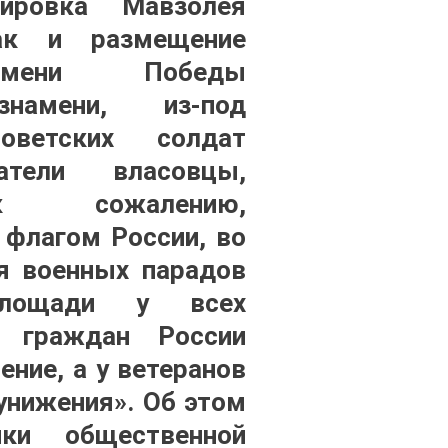
пировка Мавзолея
как и размещение
амени Победы
знамени, из-под
ветских солдат
атели власовцы,
к сожалению,
 флагом России, во
я военных парадов
лощади у всех
х граждан России
ние, а у ветеранов
 унижения». Об этом
ики общественной