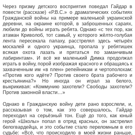
Через призму детского восприятия поведал Гайдар в
повести (рассказе) «Р.В.С.» о драматических событиях
Гражданской войны на примере маленькой украинской
деревни, на окраине которой, в заброшенных сараях,
любили до войны играть ребята. Однако «с тех пор, как
атаман Криволоб, тот самый, у которого жёлто-голубая
лента пересекала папаху, расстрелял здесь четырёх
москалей и одного украинца, пропала у ребятишек
всякая охота лазать и прятаться по заманчивым
лабиринтам». И всё же маленький Димка продолжал
играть в войну, порой изображая красного и обращаясь к
захваченным им «в плен» репейникам и чертополохам:
«Против кого идёте? Против своего брата рабочего и
крестьянина?» Но иногда он играл за белого,
выкрикивая: «Коммунию захотели? Свободы захотели?
Против законной власти…»
Однако в Гражданскую войну дети рано взрослели, и,
рассказывая о том, как это совершалось, Гайдар
переходил на серьёзный тон. Ещё до того, как юный
герой «Школы» попал в отряд красных, он застрелил
белогвардейца, и это событие стало переломным в его
судьбе: «Всё, что происходило в моей жизни раньше,