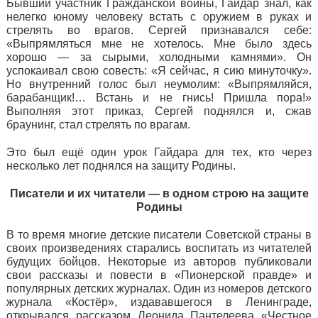
Бывший участник Гражданской войны, Гайдар знал, как
нелегко юному человеку встать с оружием в руках и
стрелять во врагов. Сергей признавался себе:
«Выпрямляться мне не хотелось. Мне было здесь
хорошо — за сырыми, холодными камнями». Он
успокаивал свою совесть: «Я сейчас, я сию минуточку».
Но внутренний голос был неумолим: «Выпрямляйся,
барабанщик!… Встань и не гнись! Пришла пора!»
Выполняя этот приказ, Сергей поднялся и, сжав
браунинг, стал стрелять по врагам.
Это был ещё один урок Гайдара для тех, кто через
несколько лет поднялся на защиту Родины.
Писатели и их читатели — в одном строю на защите
Родины
В то время многие детские писатели Советской страны в
своих произведениях старались воспитать из читателей
будущих бойцов. Некоторые из авторов публиковали
свои рассказы и повести в «Пионерской правде» и
популярных детских журналах. Один из номеров детского
журнала «Костёр», издававшегося в Ленинграде,
открывался рассказом Леонида Пантелеева «Честное