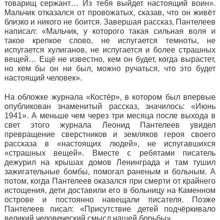
товарищ сержант… Из тебя выйдет настоящий воин».
Мальчик отказался от провожатых, сказав, что он живёт
близко и никого не боится. Завершая рассказ, Пантелеев
написал: «Мальчик, у которого такая сильная воля и
такое крепкое слово, не испугается темноты, не
испугается хулиганов, не испугается и более страшных
вещей… Ещё не известно, кем он будет, когда вырастет,
но кем бы он ни был, можно ручаться, что это будет
настоящий человек».
На обложке журнала «Костёр», в котором был впервые
опубликован знаменитый рассказ, значилось: «Июнь
1941». А меньше чем через три месяца после выхода в
свет этого журнала Леонид Пантелеев увидел
превращение сверстников и земляков героя своего
рассказа в «настоящих людей», не испугавшихся
«страшных вещей». Вместе с ребятами писатель
дежурил на крышах домов Ленинграда и там тушил
зажигательные бомбы, помогал раненым и больным. А
потом, когда Пантелеев оказался при смерти от крайнего
истощения, дети доставили его в больницу на Каменном
острове и постоянно навещали писателя. Позже
Пантелеев писал: «Присутствие детей подчёркивало
великий человеческий смысл нашей борьбы».