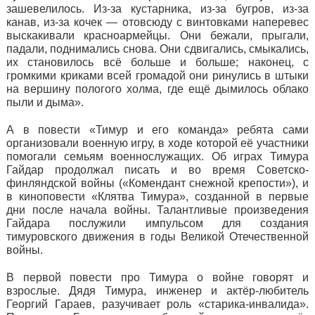
зашевелилось. Из-за кустарника, из-за бугров, из-за
канав, из-за кочек — отовсюду с винтовками наперевес
выскакивали красноармейцы. Они бежали, прыгали,
падали, поднимались снова. Они сдвигались, смыкались,
их становилось всё больше и больше; наконец, с
громкими криками всей громадой они ринулись в штыки
на вершину пологого холма, где ещё дымилось облако
пыли и дыма».
А в повести «Тимур и его команда» ребята сами
организовали военную игру, в ходе которой её участники
помогали семьям военнослужащих. Об играх Тимура
Гайдар продолжал писать и во время Советско-
финляндской войны («Комендант снежной крепости»), и
в киноповести «Клятва Тимура», созданной в первые
дни после начала войны. Талантливые произведения
Гайдара послужили импульсом для создания
тимуровского движения в годы Великой Отечественной
войны.
В первой повести про Тимура о войне говорят и
взрослые. Дядя Тимура, инженер и актёр-любитель
Георгий Гараев, разучивает роль «старика-инвалида».