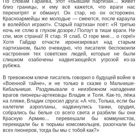
По словам Гараева, этот «бывший партизан… живёт
близ границы, и ему всё кажется, что враги нас
перехитрят и обманут. Он стар, но он осторожен.
Красноармейцы же молодые — смеются, после караула
в волейбол играют». Старый партизан поёт: «Я третью
ночь не сплю в глухом дозоре./ Ползут в тиши враги. Не
спи, моя страна!/ Я стар. Я слаб. О горе мне… о горе!»
Хотя Гайдар отчасти иронизировал над старым
партизаном, было очевидно, что писателя беспокоили
настроения тех советских людей, которые не были
слишком озабочены надвигающейся угрозой из-за
рубежа.
В тревожном ключе писатель говорил о будущей войне в
«Военной тайне», и не только в сказке о Мальчише-
Кибальчише. Раздумывали о неизбежном нападении
врагов пионеры-артековцы Владик и Толя. Как-то, лёжа
на пляже, Владик спросил друга: «А что, Толька, если бы
налетели аэропланы, надвинулись танки, орудия,
собрались бы белые со всего света и разбили бы они
Красную Армию… перевешали бы коммунистов,
перекидали бы в тюрьмы комсомольцев, разогнали бы
всех пионеров, тогда бы мы с тобой как?»